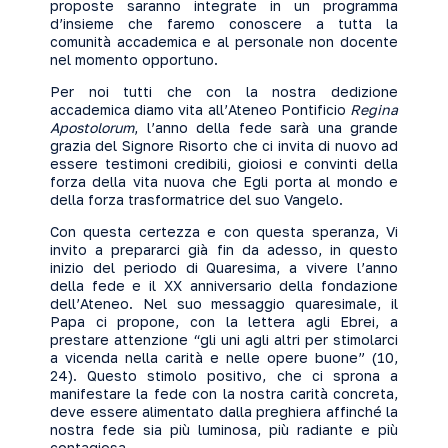
proposte saranno integrate in un programma
d’insieme che faremo conoscere a tutta la
comunità accademica e al personale non docente
nel momento opportuno.
Per noi tutti che con la nostra dedizione
accademica diamo vita all’Ateneo Pontificio
Regina
Apostolorum
, l’anno della fede sarà una grande
grazia del Signore Risorto che ci invita di nuovo ad
essere testimoni credibili, gioiosi e convinti della
forza della vita nuova che Egli porta al mondo e
della forza trasformatrice del suo Vangelo.
Con questa certezza e con questa speranza, Vi
invito a prepararci già fin da adesso, in questo
inizio del periodo di Quaresima, a vivere l’anno
della fede e il XX anniversario della fondazione
dell’Ateneo. Nel suo messaggio quaresimale, il
Papa ci propone, con la lettera agli Ebrei, a
prestare attenzione “gli uni agli altri per stimolarci
a vicenda nella carità e nelle opere buone” (10,
24). Questo stimolo positivo, che ci sprona a
manifestare la fede con la nostra carità concreta,
deve essere alimentato dalla preghiera affinché la
nostra fede sia più luminosa, più radiante e più
contagiosa.