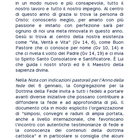
in un modo nuovo e più consapevole, tutto il
nostro lavoro e tutto il nostro impegno. Al centro
di questo anno di grazia si trova la persona di
Cristo: conoscerlo meglio, per amarlo con più
passione e imitarlo con perfezione sarà per
ognuno di noi una meta rinnovata in questo anno.
Gesù si trova al centro della nostra esistenza
come “Via, Verità e Vita” (Gv 14, 6), come Buon
Pastore che ci conosce per nome (Gv 10, 14) e
che ci rivela il volto del Padre (Gv 14, 19) e ci invia
lo Spirito Santo Consolatore e Santificatore. È Lui
che guida i nostri sforzi ed è il Maestro della
sapienza divina.
Nella
Nota con indicazioni pastorali per l’Anno della
fede
del 6 gennaio, la Congregazione per la
Dottrina della Fede invita a tutti i fedeli a portare
avanti diverse iniziative che possano contribuire a
diffondere la fede e ad approfondirla di più. Il
documento cita in modo esplicito l’organizzazione
di “simposi, convegni e raduni di ampia portata,
anche a livello internazionale, che favoriscano
l’incontro con autentiche testimonianze di fede e
la conoscenza dei contenuti della dottrina
cattolica” e in particolare si consiglia che alcuni