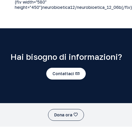
{flv width="580"
height="450"}neurobioetica12/neurobioetica_12_06b{/flv}
Hai bisogno di informazioni?
Contattaci
Dona ora