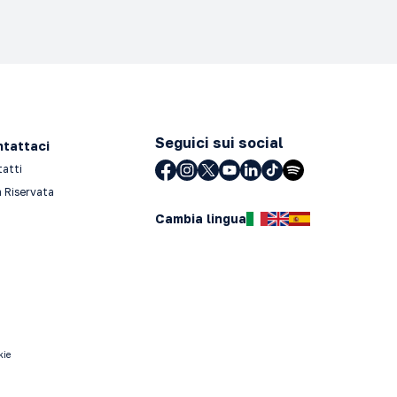
Seguici sui social
tattaci
tatti
 Riservata
Cambia lingua
kie