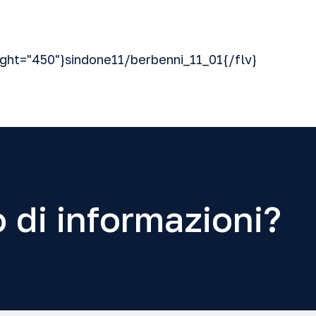
ight="450"}sindone11/berbenni_11_01{/flv}
 di informazioni?