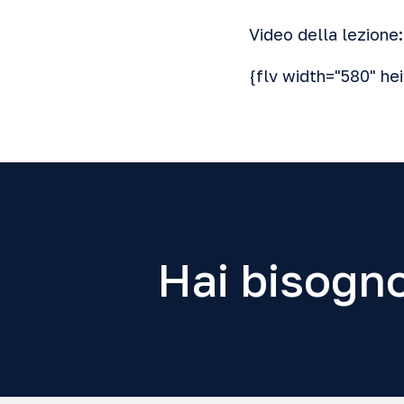
Video della lezione:
{flv width="580" he
Hai bisogno