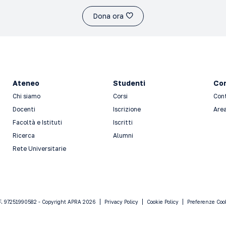
Dona ora
Ateneo
Studenti
Con
Chi siamo
Corsi
Con
Docenti
Iscrizione
Area
Facoltà e Istituti
Iscritti
Ricerca
Alumni
Rete Universitarie
F. 97251990582 - Copyright APRA 2026
Privacy Policy
Cookie Policy
Preferenze Coo