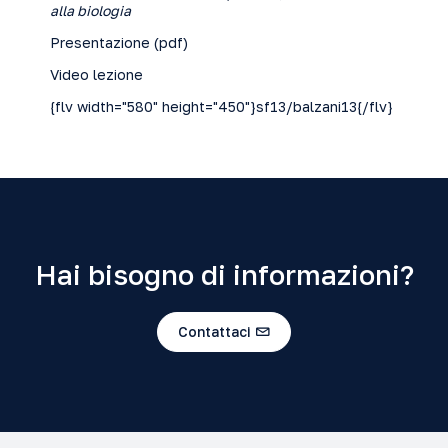
alla biologia
Presentazione (
pdf
)
Video lezione
{flv width="580" height="450"}sf13/balzani13{/flv}
Hai bisogno di informazioni?
Contattaci