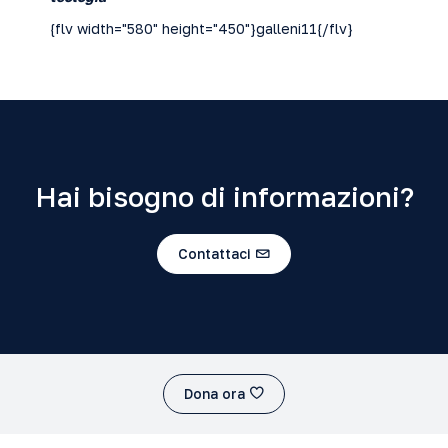
{flv width="580" height="450"}galleni11{/flv}
Hai bisogno di informazioni?
Contattaci
Dona ora