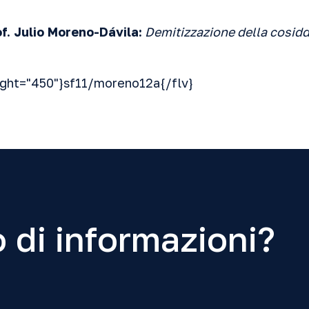
f. Julio Moreno-Dávila:
Demitizzazione dell
a cosidd
ight="450"}sf11/moreno12a{/flv}
 di informazioni?