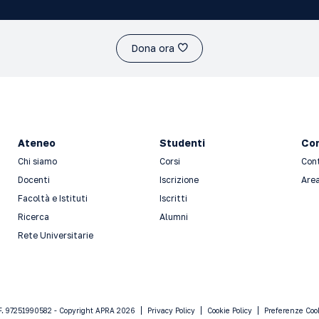
Dona ora
Ateneo
Studenti
Con
Chi siamo
Corsi
Con
Docenti
Iscrizione
Area
Facoltà e Istituti
Iscritti
Ricerca
Alumni
Rete Universitarie
F. 97251990582 - Copyright APRA 2026
Privacy Policy
Cookie Policy
Preferenze Coo