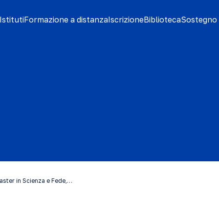
stituti
Formazione a distanza
Iscrizione
Biblioteca
Sostegno 
aster in Scienza e Fede,…