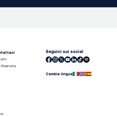
Seguici sui social
tattaci
tatti
 Riservata
Cambia lingua
kie