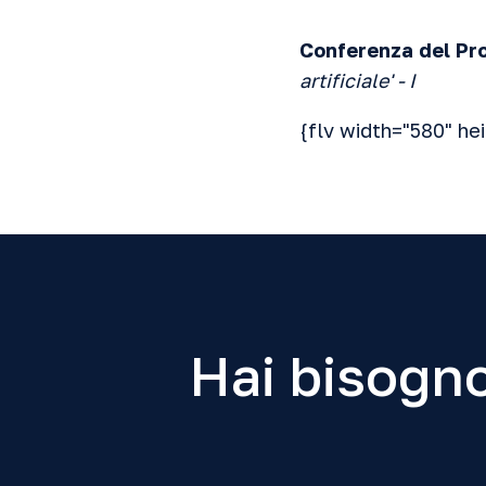
Conferenza del Pro
artificiale' - I
{flv width="580" he
Hai bisogno