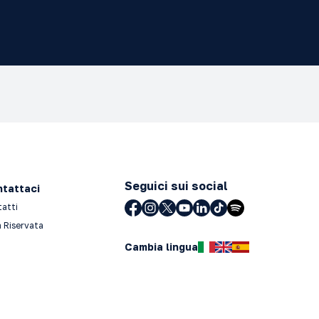
Seguici sui social
tattaci
tatti
 Riservata
Cambia lingua