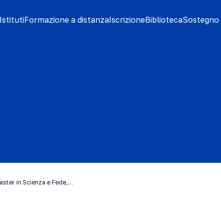
stituti
Formazione a distanza
Iscrizione
Biblioteca
Sostegno 
aster in Scienza e Fede,…