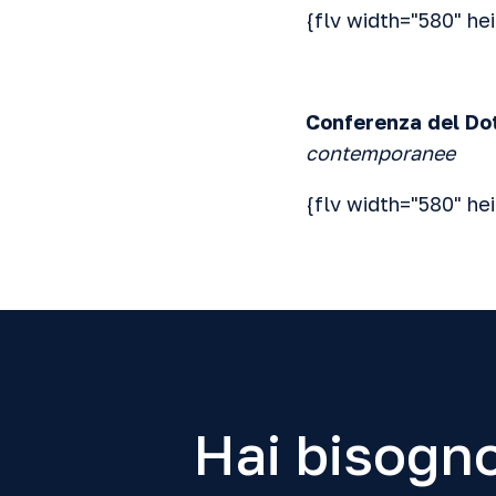
{flv width="580" he
Conferenza del Dott
contemporanee
{flv width="580" he
Hai bisogno