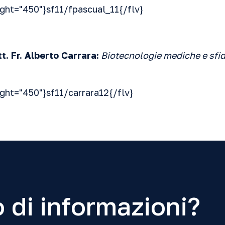
ight="450"}sf11/fpascual_11{/flv}
. Fr. Alberto Carrara:
Biotecnologie mediche e sfid
ight="450"}sf11/carrara12{/flv}
 di informazioni?