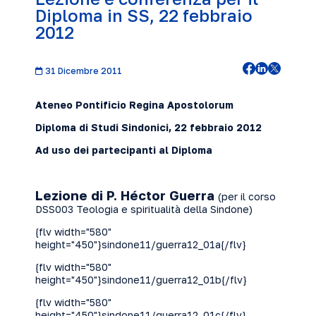
Diploma in SS, 22 febbraio
2012
31 Dicembre 2011
Ateneo Pontificio Regina Apostolorum
Diploma di Studi Sindonici,
22 febbraio
2012
Ad uso dei partecipanti al Diploma
Lezione di P. Héctor Guerra
(per il corso
DSS003 Teologia e spiritualità della Sindone)
{flv width="580"
height="450"}sindone11/guerra12_01a{/flv}
{flv width="580"
height="450"}sindone11/guerra12_01b{/flv}
{flv width="580"
height="450"}sindone11/guerra12_01c{/flv}