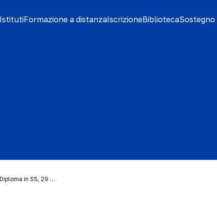
stituti
Formazione a distanza
Iscrizione
Biblioteca
Sostegno 
 Diploma in SS, 29 …