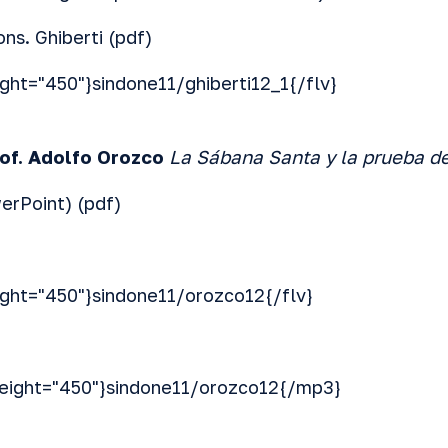
ons. Ghiberti (
pdf
)
ight="450"}sindone11/ghiberti12_1{/flv}
of. Adolfo Orozco
La Sábana Santa y la prueba d
erPoint) (
pdf
)
ight="450"}sindone11/orozco12{/flv}
eight="450"}sindone11/orozco12{/mp3}