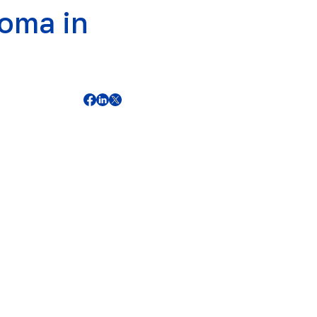
loma in
4