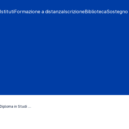
stituti
Formazione a distanza
Iscrizione
Biblioteca
Sostegno 
 Diploma in Studi …