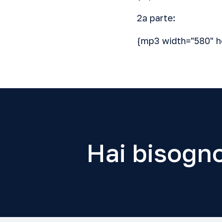
2ª parte:
{mp3 width="580" h
Hai bisogno