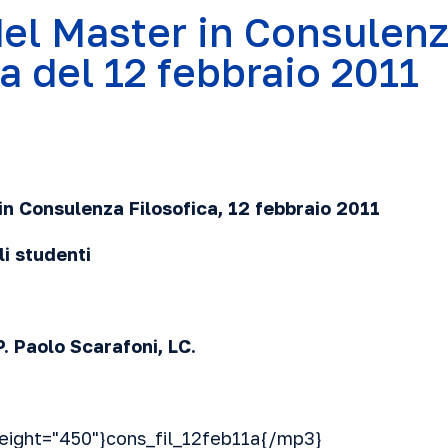
del Master in Consulen
a del 12 febbraio 2011
in Consulenza Filosofica, 12 febbra
io 2011
li studenti
P. Paolo Scarafoni, LC.
eight="450"}cons_fil_12feb11a{/mp3}