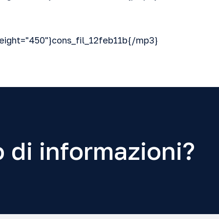
eight="450"}cons_fil_12feb11b{/mp3}
 di informazioni?