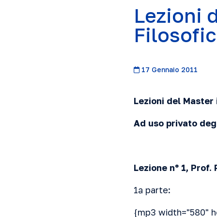
Lezioni 
Filosofic
17 Gennaio 2011
Lezioni del Master 
Ad uso privato deg
Lezione nº 1, Prof. 
1ª parte:
{mp3 width="580" h