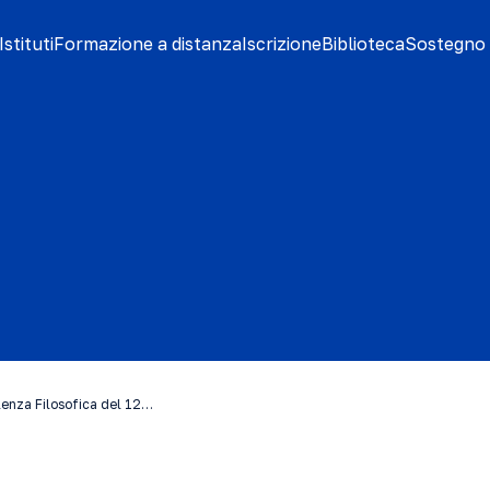
stituti
Formazione a distanza
Iscrizione
Biblioteca
Sostegno 
lenza Filosofica del 12…