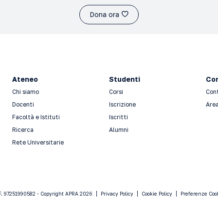
Dona ora
Ateneo
Studenti
Con
Chi siamo
Corsi
Con
Docenti
Iscrizione
Area
Facoltà e Istituti
Iscritti
Ricerca
Alumni
Rete Universitarie
F. 97251990582 - Copyright APRA 2026
Privacy Policy
Cookie Policy
Preferenze Coo