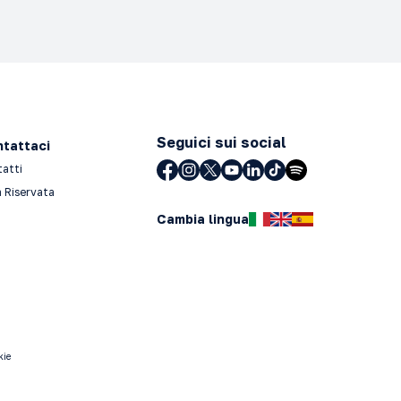
Seguici sui social
tattaci
tatti
 Riservata
Cambia lingua
kie