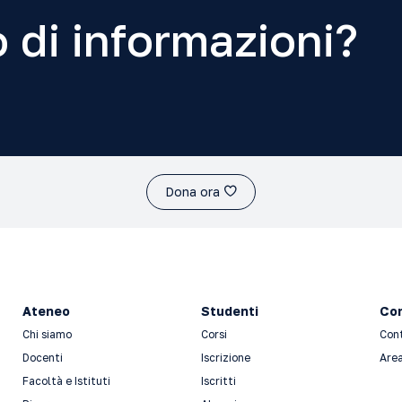
 di informazioni?
Dona ora
Ateneo
Studenti
Con
Chi siamo
Corsi
Con
Docenti
Iscrizione
Area
Facoltà e Istituti
Iscritti