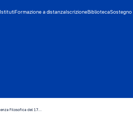
stituti
Formazione a distanza
Iscrizione
Biblioteca
Sostegno 
lenza Filosofica del 17…