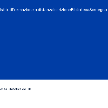
stituti
Formazione a distanza
Iscrizione
Biblioteca
Sostegno 
lenza Filosofica del 18…