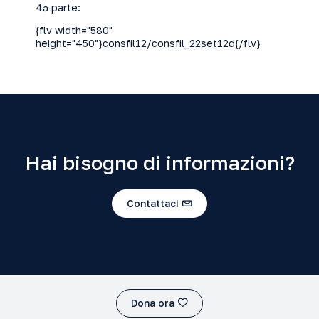
4ª parte:
{flv width="580"
height="450"}consfil12/consfil_22set12d{/flv}
Hai bisogno di informazioni?
Contattaci
Dona ora