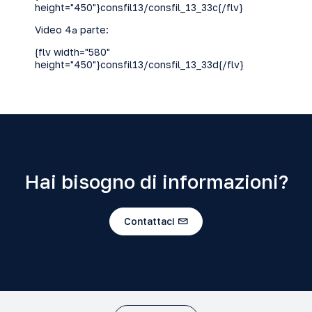
height="450"}consfil13/consfil_13_33c{/flv}
Video 4ª parte:
{flv width="580"
height="450"}consfil13/consfil_13_33d{/flv}
Hai bisogno di informazioni?
Contattaci