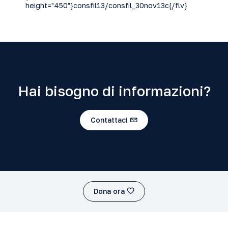
height="450"}consfil13/consfil_30nov13c{/flv}
Hai bisogno di informazioni?
Contattaci
Dona ora