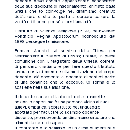
docente deve essere appassionato conoscitore
della sua disciplina di insegnamento, animato dalla
Grazia che lo coinvolge nel dinamismo creativo
dell’amore e che lo porta a cercare sempre la
verità ed il bene per sé e per l’umanità.
L’Istituto di Scienze Religiose (ISSR) dell’Ateneo
Pontificio Regina Apostolorum riconosciuto dal
1999 persegue la missione:
Formare Apostoli al servizio della Chiesa per
testimoniare il mistero di Cristo; Creare, in piena
comunione con il Magistero della Chiesa, correnti
di pensiero cristiano e per fare questo l’Istituto
lavora costantemente sulla motivazione del corpo
docente, ciò consente al docente di sentirsi parte
di una comunità che lo accoglie, lo forma e lo
sostiene nella sua missione.
Il docente non è soltanto colui che trasmette
nozioni o saperi, ma è una persona vicina ai suoi
allievi, empatica, soprattutto nel linguaggio
adottato per facilitare lo scambio docente
discente, promuovendo un dinamismo circolare che
alimenti la sete di sapere.
Il confronto e lo scambio, in un clima di apertura e