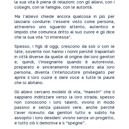
la sua vita è piena di relazioni: con gli allievi, con i
colleghi, con le famiglie, con le autorità.
Ma l’allievo chiede ancora qualcosa in più per
lasciarsi condurre: l’essere visto come persona,
attraverso uno sguardo attento, autentico e
limpido che comunica dritto al suo cuore e gli dice
che la sua vita “ci interessa”.
Spesso, i figli di oggi, crescono da soli o con le
tate, sovente non hanno i nonni perché trapiantati
in città diverse da quelle di origine dei loro genitori
e, quindi, l’insegnante quando è autorevole,
preparato e sinceramente interessato alla loro
persona, diventa l’interlocutore privilegiato per
aprire il loro cuore e dare voce a tutte le paure
che lo abitano.
Gli allievi cercano modelli di vita, “maestri” che li
sappiano indirizzare verso la loro strada; spesso
non conoscono i loro talenti, vivono in modo
passivo e senza passioni vere, anche perché
l’aver ricevuto dai genitori tutto e subito ha
assopito i loro desideri: vivono senza un progetto,
e tutto ciò li demotiva e li “spegne”.