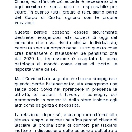
Chiesa, ed affinché ciò accada è necessario che
ogni membro si senta unito e responsabile per
l’altro, in quanto tutti, prelati e laici, siamo parte
del Corpo di Cristo, ognuno con le proprie
vocazioni.
Queste parole possono essere sicuramente
declinate rivolgendoci alla società di oggi dal
momento che essa risulta chiusa, individualista,
centrata solo sul proprio bene. Tutto questo cosa
crea benessere o malessere? Se pensiamo che
dal 2020 la depressione è diventata la prima
patologia al mondo come causa di morte, la
risposta viene da sé.
Ma il Covid ci ha insegnato che l’uomo si impigrisce
quando perde l’allenamento: sta emergendo una
fatica post Covid nel riprendere in presenza le
attività, le lezioni, il lavoro, i convegni, pur
percependo la necessità dello stare insieme agli
altri come esigenza e necessità.
La relazione, di per sé, è una opportunità ma, allo
stesso tempo, è anche una sfida perché chiede di
lasciare la propria zona di comfort per lasciarsi
mettere in discussione dalle esigenze dell’altro e