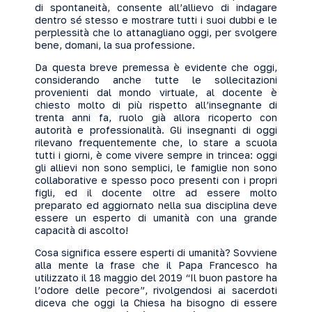
di spontaneità, consente all’allievo di indagare
dentro sé stesso e mostrare tutti i suoi dubbi e le
perplessità che lo attanagliano oggi, per svolgere
bene, domani, la sua professione.
Da questa breve premessa è evidente che oggi,
considerando anche tutte le sollecitazioni
provenienti dal mondo virtuale, al docente è
chiesto molto di più rispetto all’insegnante di
trenta anni fa, ruolo già allora ricoperto con
autorità e professionalità. Gli insegnanti di oggi
rilevano frequentemente che, lo stare a scuola
tutti i giorni, è come vivere sempre in trincea: oggi
gli allievi non sono semplici, le famiglie non sono
collaborative e spesso poco presenti con i propri
figli, ed il docente oltre ad essere molto
preparato ed aggiornato nella sua disciplina deve
essere un esperto di umanità con una grande
capacità di ascolto!
Cosa significa essere esperti di umanità? Sovviene
alla mente la frase che il Papa Francesco ha
utilizzato il 18 maggio del 2019 “Il buon pastore ha
l’odore delle pecore”, rivolgendosi ai sacerdoti
diceva che oggi la Chiesa ha bisogno di essere