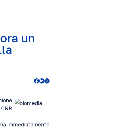
cora un
la
nione
l CNR
he ha immediatamente