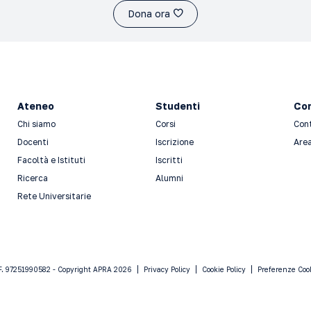
Dona ora
Ateneo
Studenti
Con
Chi siamo
Corsi
Con
Docenti
Iscrizione
Area
Facoltà e Istituti
Iscritti
Ricerca
Alumni
Rete Universitarie
F. 97251990582 - Copyright APRA 2026
Privacy Policy
Cookie Policy
Preferenze Coo