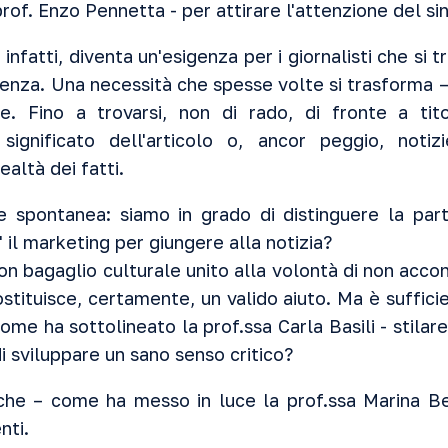
prof. Enzo Pennetta - per attirare l'attenzione del si
a, infatti, diventa un'esigenza per i giornalisti che si 
renza. Una necessità che spesse volte si trasforma 
ne. Fino a trovarsi, non di rado, di fronte a tit
ignificato dell'articolo o, ancor peggio, noti
altà dei fatti.
spontanea: siamo in grado di distinguere la parte
 il marketing per giungere alla notizia?
on bagaglio culturale unito alla volontà di non acco
costituisce, certamente, un valido aiuto. Ma è suffic
ome ha sottolineato la prof.ssa Carla Basili - stilare 
i sviluppare un sano senso critico?
che – come ha messo in luce la prof.ssa Marina Be
nti.