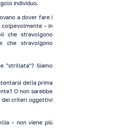
ngolo individuo.
trovano a dover fare i
– colpevolmente – in
oli che stravolgono
zie che stravolgono
 "strillata"? Siamo
ntentarsi della prima
iente? O non sarebbe
dei criteri oggettivi
llia – non viene più