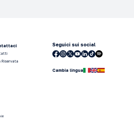
Seguici sui social
tattaci
tatti
 Riservata
Cambia lingua
kie