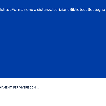
stituti
Formazione a distanza
Iscrizione
Biblioteca
Sostegno 
GIAMENTI PER VIVERE CON …