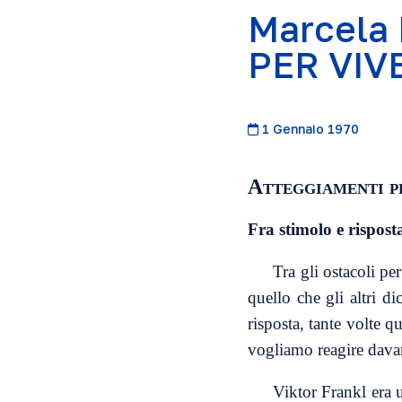
Marcela
PER VIV
1 Gennaio 1970
Atteggiamenti p
Fra stimolo e rispost
Tra gli ostacoli pe
quello che gli altri d
risposta, tante volte q
vogliamo reagire davan
Viktor Frankl era u