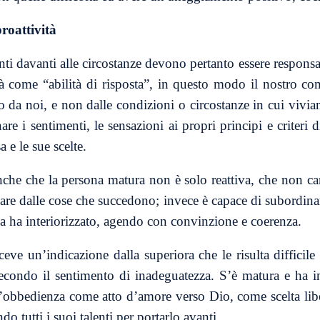
proattività
nti davanti alle circostanze devono pertanto essere responsa
tà come “abilità di risposta”, in questo modo il nostro c
o da noi, e non dalle condizioni o circostanze in cui vivi
re i sentimenti, le sensazioni ai propri principi e criteri 
a e le sue scelte.
nche che la persona matura non è solo reattiva, che non c
lare dalle cose che succedono; invece è capace di subordinar
ma ha interiorizzato, agendo con convinzione e coerenza.
ceve un’indicazione dalla superiora che le risulta difficile
econdo il sentimento di inadeguatezza. S’è matura e ha in
d’obbedienza come atto d’amore verso Dio, come scelta libe
o tutti i suoi talenti per portarlo avanti.