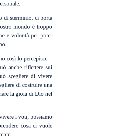
personale.
o di sterminio, ci porta
l nostro mondo è troppo
one e volontà per poter
mo.
o così lo percepisce –
ò anche riflettere sui
uò scegliere di vivere
egliere di costruire una
nare la gioia di Dio nel
 vivere i voti, possiamo
prendere cosa ci vuole
rente.