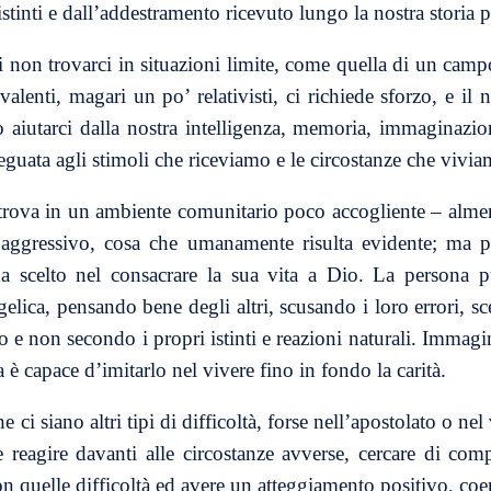
 istinti e dall’addestramento ricevuto lungo la nostra storia 
di non trovarci in situazioni limite, come quella di un camp
alenti, magari un po’ relativisti, ci richiede sforzo, e i
o aiutarci dalla nostra intelligenza, memoria, immaginazi
deguata agli stimoli che riceviamo e le circostanze che vivia
trova in un ambiente comunitario poco accogliente – almen
ggressivo, cosa che umanamente risulta evidente; ma pu
ha scelto nel consacrare la sua vita a Dio. La persona p
elica, pensando bene degli altri, scusando i loro errori, sc
 e non secondo i propri istinti e reazioni naturali. Immagi
 è capace d’imitarlo nel vivere fino in fondo la carità.
 ci siano altri tipi di difficoltà, forse nell’apostolato o nel
 reagire davanti alle circostanze avverse, cercare di com
on quelle difficoltà ed avere un atteggiamento positivo, coe