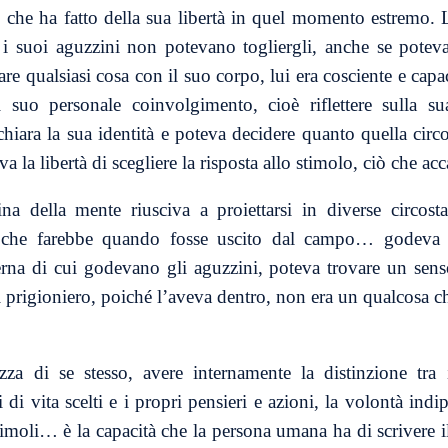
 che ha fatto della sua libertà in quel momento estremo. 
 i suoi aguzzini non potevano togliergli, anche se potevan
fare qualsiasi cosa con il suo corpo, lui era cosciente e cap
l suo personale coinvolgimento, cioè riflettere sulla 
hiara la sua identità e poteva decidere quanto quella circo
va la libertà di scegliere la risposta allo stimolo, ciò che ac
ina della mente riusciva a proiettarsi in diverse circost
che farebbe quando fosse uscito dal campo… godeva di
erna di cui godevano gli aguzzini, poteva trovare un sens
i prigioniero, poiché l’aveva dentro, non era un qualcosa ch
za di se stesso, avere internamente la distinzione tra i
i di vita scelti e i propri pensieri e azioni, la volontà indi
stimoli… è la capacità che la persona umana ha di scrivere i