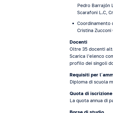
Pedro Barrajón L
Scarafoni L.C, C
Coordinamento o
Cristina Zucconi
Docenti
Oltre 35 docenti alt
Scarica l’elenco c
profilo dei singoli d
Requisiti per l´am
Diploma di scuola m
Quota di iscrizione
La quota annua di p
Borse di studio