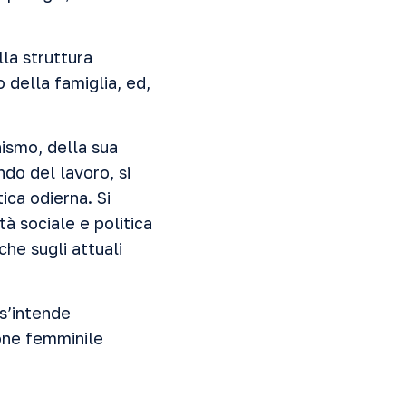
lla struttura
 della famiglia, ed,
nismo, della sua
ndo del lavoro, si
ica odierna. Si
à sociale e politica
che sugli attuali
s’intende
one femminile