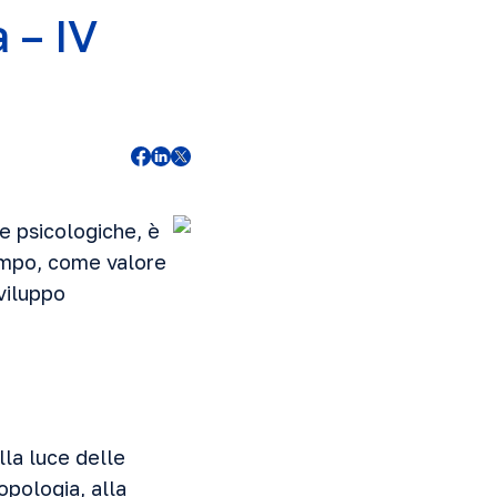
 – IV
 e psicologiche, è
campo, come valore
sviluppo
lla luce delle
opologia, alla