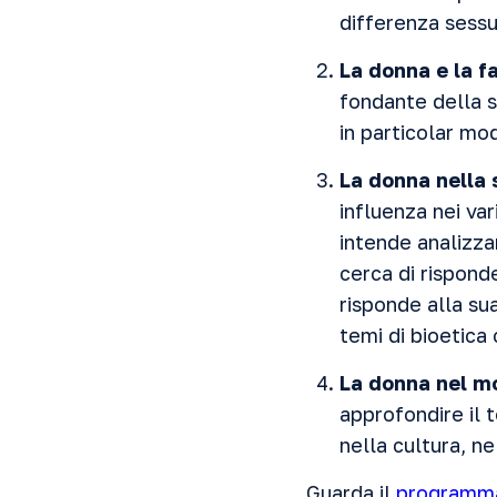
differenza sessu
La donna e la f
fondante della so
in particolar mo
La donna nella 
influenza nei var
intende analizza
cerca di rispond
risponde alla sua
temi di bioetica
La donna nel mo
approfondire il 
nella cultura, n
Guarda il
programma