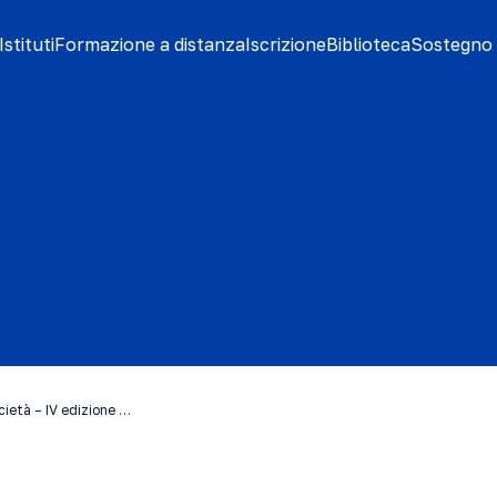
stituti
Formazione a distanza
Iscrizione
Biblioteca
Sostegno 
ietà – IV edizione …