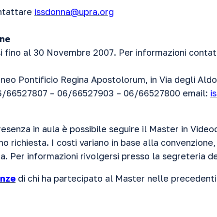
ntattare
issdonna@upra.org
one
rsi fino al 30 Novembre 2007. Per informazioni contat
eneo Pontificio Regina Apostolorum, in Via degli Ald
06/66527807 – 06/66527903 – 06/66527800 email:
i
presenza in aula è possibile seguire il Master in Vid
o richiesta. I costi variano in base alla convenzione, 
a. Per informazioni rivolgersi presso la segreteria d
anze
di chi ha partecipato al Master nelle precedenti