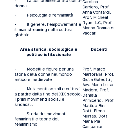
- La complementarietà uomo-
Carolina
donna.
Carriero, Prof.
Anna Contardi,
- Psicologia e femminilità
Prof. Micheal
Ryan ,L.C, Prof.
- Il genere, l’empowerment e
Marina Romualdi
il mainstreaming nella cultura
Vaccari
globale.
Area storica, sociologica e
Docenti
politico istituzionale
- Modelli e figure per una
Prof. Marco
storia della donna nel mondo
Martorana, Prof.
antico e medievale
Giulia Galeotti ,
Avv. Maria Luisa
- Mutamenti sociali e culturali
Madera, Prof.
a partire dalla fine del XIX secolo.
Daniela
I primi movimenti sociali e
Primicerio, Prof.
sindacali.
Matilde Bini
Dott. Elena
- Storia dei movimenti
Murtas, Dott.
femministi e teorie del
Maria Pia
femminismo.
Campanile