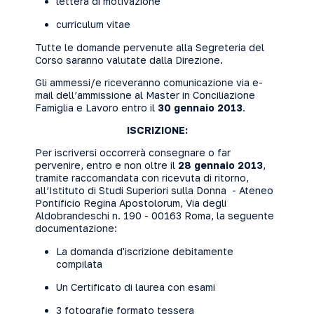
lettera di motivazione
curriculum vitae
Tutte le domande pervenute alla Segreteria del
Corso saranno valutate dalla Direzione.
Gli ammessi/e riceveranno comunicazione via e-
mail dell’ammissione al Master in Conciliazione
Famiglia e Lavoro entro il
30 gennaio 2013
.
ISCRIZIONE:
Per iscriversi occorrerà consegnare o far
pervenire, entro e non oltre il
28 gennaio 2013
,
tramite raccomandata con ricevuta di ritorno,
all’Istituto di Studi Superiori sulla Donna - Ateneo
Pontificio Regina Apostolorum, Via degli
Aldobrandeschi n. 190 - 00163 Roma, la seguente
documentazione:
La
domanda d'iscrizione
debitamente
compilata
Un Certificato di laurea con esami
3 fotografie formato tessera