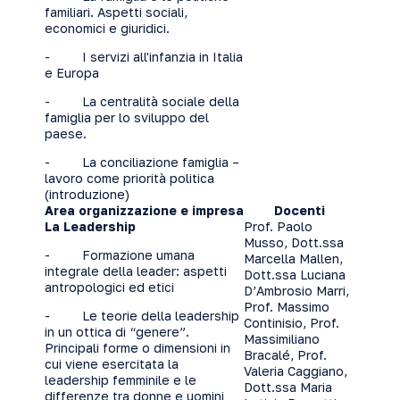
familiari. Aspetti sociali,
economici e giuridici.
- I servizi all'infanzia in Italia
e Europa
- La centralità sociale della
famiglia per lo sviluppo del
paese.
- La conciliazione famiglia –
lavoro come priorità politica
(introduzione)
Area organizzazione e impresa
Docenti
La Leadership
Prof. Paolo
Musso, Dott.ssa
- Formazione umana
Marcella Mallen,
integrale della leader: aspetti
Dott.ssa Luciana
antropologici ed etici
D’Ambrosio Marri,
Prof. Massimo
- Le teorie della leadership
Continisio, Prof.
in un ottica di “genere”.
Massimiliano
Principali forme o dimensioni in
Bracalé, Prof.
cui viene esercitata la
Valeria Caggiano,
leadership femminile e le
Dott.ssa Maria
differenze tra donne e uomini