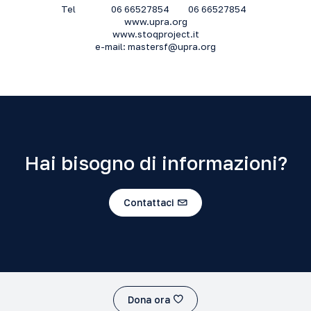
Tel
06 66527854
06 66527854
www.upra.org
www.stoqproject.it
e-mail:
mastersf@upra.org
Hai bisogno di informazioni?
Contattaci
Dona ora