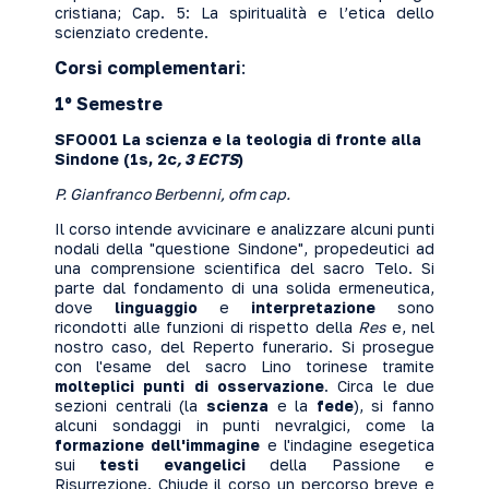
cristiana; Cap. 5: La spiritualità e l’etica dello
scienziato credente.
Corsi complementari
:
1º Semestre
SFO001 La scienza e la teologia di fronte alla
Sindone (1s, 2c
, 3 ECTS
)
P. Gianfranco Berbenni, ofm cap.
Il corso intende avvicinare e analizzare alcuni punti
nodali della "questione Sindone", propedeutici ad
una comprensione scientifica del sacro Telo. Si
parte dal fondamento di una solida ermeneutica,
dove
linguaggio
e
interpretazione
sono
ricondotti alle funzioni di rispetto della
Res
e, nel
nostro caso, del Reperto funerario. Si prosegue
con l'esame del sacro Lino torinese tramite
molteplici punti di osservazione
. Circa le due
sezioni centrali (la
scienza
e la
fede
), si fanno
alcuni sondaggi in punti nevralgici, come la
formazione
dell'immagine
e l'indagine esegetica
sui
testi evangelici
della Passione e
Risurrezione. Chiude il corso un percorso breve e