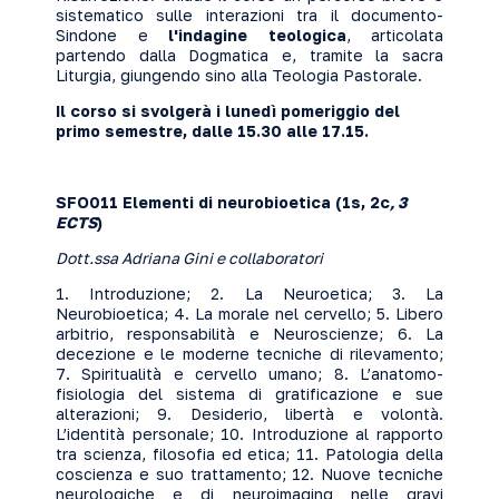
sistematico sulle interazioni tra il documento-
Sindone e
l'indagine teologica
, articolata
partendo dalla Dogmatica e, tramite la sacra
Liturgia, giungendo sino alla Teologia Pastorale.
Il corso si svolgerà i lunedì pomeriggio del
primo semestre, dalle
15.30
alle 17.15.
SFO011 Elementi di neurobioetica (1s, 2c
, 3
ECTS
)
Dott.ssa Adriana Gini e collaboratori
1. Introduzione; 2. La Neuroetica; 3. La
Neurobioetica; 4. La morale nel cervello; 5. Libero
arbitrio, responsabilità e Neuroscienze; 6. La
decezione e le moderne tecniche di rilevamento;
7. Spiritualità e cervello umano; 8. L’anatomo-
fisiologia del sistema di gratificazione e sue
alterazioni; 9. Desiderio, libertà e volontà.
L’identità personale; 10. Introduzione al rapporto
tra scienza, filosofia ed etica; 11.
Patologia della
coscienza e suo trattamento; 12. Nuove tecniche
neurologiche e di neuroimaging nelle gravi