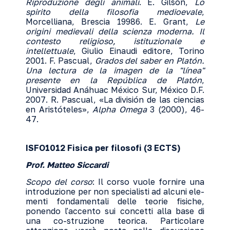
Riproduzione degli animali
. E. Gilson,
Lo
spirito della filosofia medioevale
,
Morcelliana, Brescia 19986. E. Grant,
Le
origini medievali della scienza moderna. Il
contesto religioso, istituzionale e
intellettuale
, Giulio Einaudi editore, Torino
2001. F. Pascual,
Grados del saber en Platón.
Una lectura de la imagen de la "línea"
presente en la República de Platón
,
Universidad Anáhuac México Sur, México D.F.
2007. R. Pascual, «La división de las ciencias
en Aristóteles»,
Alpha Omega
3 (2000), 46-
47.
ISFO1012 Fisica per filosofi (3 ECTS)
Prof. Matteo Siccardi
Scopo del corso
: Il corso vuole fornire una
introduzione per non specialisti ad alcuni ele-
menti fondamentali delle teorie fisiche,
ponendo l'accento sui concetti alla base di
una co-struzione teorica. Particolare