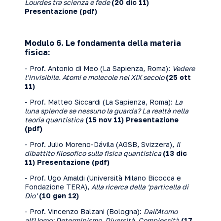
Lourdes tra scienza e fede
(20 dic 11)
Presentazione
(pdf)
Modulo 6. Le fondamenta della materia
fisica:
- Prof. Antonio di Meo (La Sapienza, Roma):
Vedere
l’invisibile. Atomi e molecole nel XIX secolo
(25 ott
11)
- Prof. Matteo Siccardi (La Sapienza, Roma):
La
luna splende se nessuno la guarda? La realtà nella
teoria quantistica
(15 nov 11)
Presentazione
(pdf)
- Prof. Julio Moreno-Dávila (AGSB, Svizzera),
Il
dibattito filosofico sulla fisica quantistica
(13 dic
11)
Presentazione
(pdf)
- Prof. Ugo Amaldi (Università Milano Bicocca e
Fondazione TERA),
Alla ricerca della ‘particella di
Dio’
(10 gen 12)
- Prof. Vincenzo Balzani (Bologna):
Dall'Atomo
all'Uomo: Determinismo, Diversità, Complessità
(17