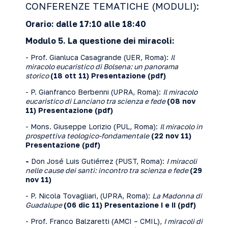
CONFERENZE TEMATICHE (MODULI):
Orario: dalle 17:10 alle 18:40
Modulo 5. La questione dei miracoli:
- Prof. Gianluca Casagrande (UER, Roma):
Il
miracolo eucaristico di Bolsena: un panorama
storico
(18 ott 11)
Presentazione
(pdf)
- P. Gianfranco Berbenni (UPRA, Roma):
Il miracolo
eucaristico di Lanciano tra scienza e fede
(08 nov
11)
Presentazione
(pdf)
- Mons. Giuseppe Lorizio (PUL, Roma):
Il miracolo in
prospettiva teologico-fondamentale
(22 nov 11)
Presentazione
(pdf)
-
Don José Luis Gutiérrez (PUST, Roma):
I miracoli
nelle cause dei santi: incontro tra scienza e fede
(29
nov 11)
- P. Nicola Tovagliari, (UPRA, Roma):
La Madonna di
Guadalupe
(06 dic 11) Presentazione
I
e
II
(pdf)
- Prof. Franco Balzaretti (AMCI – CMIL),
I miracoli di