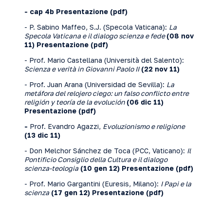
- cap 4b
Presentazione
(pdf)
- P. Sabino Maffeo, S.J. (Specola Vaticana):
La
Specola Vaticana
e il dialogo scienza e fede
(08 nov
11)
Presentazione
(pdf)
- Prof. Mario Castellana (Università del Salento):
Scienza e verità in Giovanni Paolo II
(22 nov 11)
- Prof. Juan Arana (Universidad de Sevilla):
La
metáfora del relojero ciego: un falso conflicto entre
religión y teoría de la evolución
(06 dic 11)
Presentazione
(pdf)
-
Prof. Evandro Agazzi,
Evoluzionismo e religione
(13 dic 11)
- Don Melchor Sánchez de Toca (PCC, Vaticano):
Il
Pontificio Consiglio della Cultura e il dialogo
scienza-teologia
(10 gen 12)
Presentazione
(pdf)
- Prof. Mario Gargantini (Euresis, Milano):
I Papi e la
scienza
(17 gen 12)
Presentazione
(pdf)