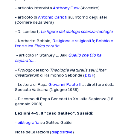
- articolo intervista
Anthony Flew
(Avvenire)
- articolo di
Antonio Carioti
sul ritorno degli atei
(Corriere della Sera)
-
D. Lambert
,
Le figure del dialogo scienza-teologia
- Norberto Bobbio,
Religione e religiosità
;
Bobbio e
l'enciclica
Fides et ratio
- articolo P. Stanley L. Jaki
Quello che Dio ha
separato...
- Prologo
del libro
Theologia Naturalis seu Liber
Creaturarum
di Raimondo Sebonde (
DISF
)
- Lettera di Papa
Giovanni Paolo II
al direttore della
Specola Vaticana (1 giugno 1988)
- Discorso di Papa
Benedetto XVI
alla Sapienza (18
gennaio 2008)
Lezioni 4-5. Il "caso Galileo". Sussidi:
-
bibliografia
su Galileo Galilei
Note delle lezioni (
diapositive
)