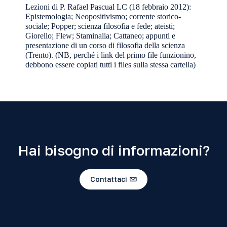
Lezioni di P. Rafael Pascual LC (18 febbraio 2012):
Epistemologia
;
Neopositivismo
;
corrente storico-
sociale
;
Popper
;
scienza filosofia e fede
;
ateisti
;
Giorello
;
Flew
;
Staminalia
;
Cattaneo
;
appunti
e
presentazione
di un corso di filosofia della scienza
(Trento). (NB, perché i link del primo file funzionino,
debbono essere copiati tutti i files sulla stessa cartella)
Hai bisogno di informazioni?
Contattaci