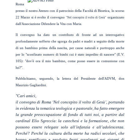
Roma
presso il nostro Ateneo con il patrocinio della Facoltà di Bioetica, lo scorso
22 Marzo si è svolto il convegno
organizzato
"Nel concepito il volto di Gesù"
dall'Associazione Difendere la Vita con Maria.
Il convegno ha dato un contributo di fronte ad un interrogativo
profondamente sofferto che sgorga da padri e madri a seguito della morte
di un bambino prima della nascita, per cause naturali e purtroppo anche
per lo "sconfinato numero di bimbi cui è stato impedito di nascere" (E.V.
105): "dov'è ora il mio bambino, come posso essere in comunione con
lui?".
Pubblichiamo, seguendo, la lettera del Presidente dell'ADVM, don
Maurizio Gagliardini.
"Cari amici,
il convegno di Roma ‘Nel concepito il volto di Gesù’, portando
in evidenza la tematica teologica e pastorale, ha fatto emergere
la grande preoccupazione di fondo di tutti noi, a partire dal
cardinal Elio Sgreccia: la catechesi e la formazione, che non
possono essere relegate solo all’infanzia e all’adolescenza.
Perché? Perché la cultura della morte ha radici secolari, che
hanno ramificato e prodotto frutti avvelenati nei sistemi di