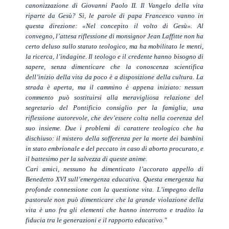
canonizzazione di Giovanni Paolo II. Il Vangelo della vita
riparte da Gesù? Sì, le parole di papa Francesco vanno in
questa direzione: «Nel concepito il volto di Gesù». Al
convegno, l’attesa riflessione di monsignor Jean Laffitte non ha
certo deluso sullo statuto teologico, ma ha mobilitato le menti,
la ricerca, l’indagine. Il teologo e il credente hanno bisogno di
sapere, senza dimenticare che la conoscenza scientifica
dell’inizio della vita da poco è a disposizione della cultura. La
strada è aperta, ma il cammino è appena iniziato: nessun
commento può sostituirsi alla meravigliosa relazione del
segretario del Pontificio consiglio per la famiglia, una
riflessione autorevole, che dev’essere colta nella coerenza del
suo insieme. Due i problemi di carattere teologico che ha
dischiuso: il mistero della sofferenza per la morte dei bambini
in stato embrionale e del peccato in caso di aborto procurato, e
il battesimo per la salvezza di queste anime.
Cari amici, nessuno ha dimenticato l’accorato appello di
Benedetto XVI sull’emergenza educativa. Questa emergenza ha
profonde connessione con la questione vita. L’impegno della
pastorale non può dimenticare che la grande violazione della
vita è uno fra gli elementi che hanno interrotto e tradito la
fiducia tra le generazioni e il rapporto educativo."