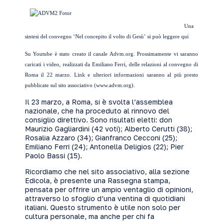
Una
sintesi del convegno ‘Nel concepito il volto di Gesù’
si può leggere qui
Su Youtube è stato creato il canale Advm.org. Prossimamente vi saranno
caricati i video, realizzati da Emiliano Ferri, delle relazioni al convegno di
Roma il 22 marzo. Link e ulteriori informazioni saranno al più presto
pubblicate sul sito associativo (
www.advm.org
).
Il 23 marzo, a Roma, si è svolta l’assemblea
nazionale, che ha proceduto al rinnovo del
consiglio direttivo. Sono risultati eletti: don
Maurizio Gagliardini (42 voti); Alberto Cerutti (38);
Rosalia Azzaro (34); Gianfranco Cecconi (25);
Emiliano Ferri (24); Antonella Deligios (22); Pier
Paolo Bassi (15).
Ricordiamo che nel sito associativo, alla sezione
Edicola, è presente una Rassegna stampa,
pensata per offrire un ampio ventaglio di opinioni,
attraverso lo sfoglio d’una ventina di quotidiani
italiani. Questo strumento è utile non solo per
cultura personale, ma anche per chi fa