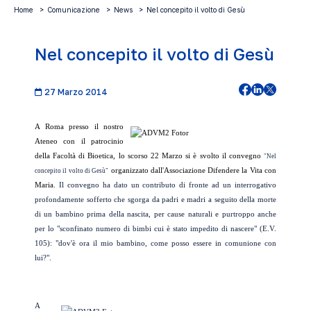
Home
Comunicazione
News
Nel concepito il volto di Gesù
Nel concepito il volto di Gesù
27 Marzo 2014
A Roma presso il nostro
Ateneo con il patrocinio
della Facoltà di Bioetica, lo scorso 22 Marzo si è svolto il convegno
"Nel
organizzato dall'Associazione Difendere la Vita con
concepito il volto di Gesù
"
Maria.
Il convegno ha dato un contributo di fronte ad un interrogativo
profondamente sofferto che sgorga da padri e madri a seguito della morte
di un bambino prima della nascita, per cause naturali e purtroppo anche
per lo "sconfinato numero di bimbi cui è stato impedito di nascere" (E.V.
105): "dov'è ora il mio bambino, come posso essere in comunione con
lui?".
A