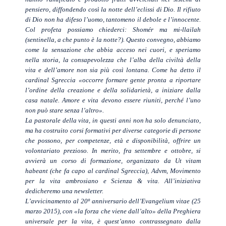
pensiero, diffondendo così la notte dell’eclissi di Dio. Il rifiuto
di Dio non ha difeso l’uomo, tantomeno il debole e l’innocente.
Col profeta possiamo chiederci: Shomér ma mi-llailah
(sentinella, a che punto è la notte?). Questo convegno, abbiamo
come la sensazione che abbia acceso nei cuori, e speriamo
nella storia, la consapevolezza che l’alba della civiltà della
vita e dell’amore non sia più così lontana. Come ha detto il
cardinal Sgreccia «occorre formare gente pronta a riportare
l’ordine della creazione e della solidarietà, a iniziare dalla
casa natale. Amore e vita devono essere riuniti, perché l’uno
non può stare senza l’altro».
La pastorale della vita, in questi anni non ha solo denunciato,
ma ha costruito corsi formativi per diverse categorie di persone
che possono, per competenze, età e disponibilità, offrire un
volontariato prezioso. In merito, fra settembre e ottobre, si
avvierà un corso di formazione, organizzato da Ut vitam
habeant (che fa capo al cardinal Sgreccia), Advm, Movimento
per la vita ambrosiano e Scienza & vita. All’iniziativa
dedicheremo una newsletter.
L’avvicinamento al 20º anniversario dell’Evangelium vitae (25
marzo 2015), con «la forza che viene dall’alto» della Preghiera
universale per la vita, è quest’anno contrassegnato dalla