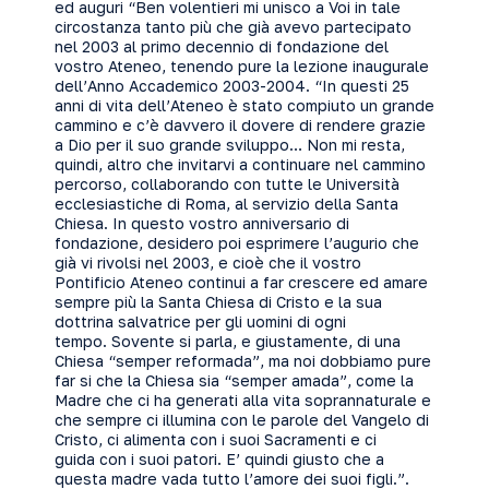
ed auguri “Ben volentieri mi unisco a Voi in tale
circostanza tanto più che già avevo partecipato
nel 2003 al primo decennio di fondazione del
vostro Ateneo, tenendo pure la lezione inaugurale
dell’Anno Accademico 2003-2004. “In questi 25
anni di vita dell’Ateneo è stato compiuto un grande
cammino e c’è davvero il dovere di rendere grazie
a Dio per il suo grande sviluppo… Non mi resta,
quindi, altro che invitarvi a continuare nel cammino
percorso, collaborando con tutte le Università
ecclesiastiche di Roma, al servizio della Santa
Chiesa. In questo vostro anniversario di
fondazione, desidero poi esprimere l’augurio che
già vi rivolsi nel 2003, e cioè che il vostro
Pontificio Ateneo continui a far crescere ed amare
sempre più la Santa Chiesa di Cristo e la sua
dottrina salvatrice per gli uomini di ogni
tempo. Sovente si parla, e giustamente, di una
Chiesa “semper reformada”, ma noi dobbiamo pure
far si che la Chiesa sia “semper amada”, come la
Madre che ci ha generati alla vita soprannaturale e
che sempre ci illumina con le parole del Vangelo di
Cristo, ci alimenta con i suoi Sacramenti e ci
guida con i suoi patori. E’ quindi giusto che a
questa madre vada tutto l’amore dei suoi figli.”.