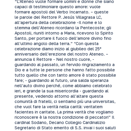
“L’Ateneo vuole formare uomini e donne che siano
capaci di testimoniare questo amore: vuole
formare apostoli del Verbo Incarnato. – queste
le parole del Rettore P. Jesús Villagrasa LC,
all’apertura della celebrazione -Il nome e lo
stemma dell’Ateneo ricordano la Pentecoste; gli
Apostoli, riuniti intorno a Maria, ricevono lo Spirito
Santo, per portare il fuoco dell’amore divino fino
all’ultimo angolo della terra.” “Con questa
celebrazione diamo inizio al giubileo del 25°
anniversario dell’erezione del nostro Ateneo. –
annuncia il Rettore - Nel nostro cuore, -
guardando al passato, un fervido ringraziamento a
Dio e a tutte le persone che hanno fatto possibile
tutto quello che con tanto amore è stato possibile
fare; - guardando al futuro, una salda speranza
nell’auto divino perché, come abbiamo celebrato
ieri, e grande la sua misericordia - guardando al
presente, vedendo attorno all’altare questa
comunità di fratelli, ci sentiamo più una universitas,
che vuol fare la verità nella carità: veritatem
facientes in caritate. La prima verità che vogliamo
riconoscere è la nostra condizione di peccatori” Il
cardinal Sodano, Decano Collegio Cardinalizio
Segretario di Stato emerito di S.S. invai i suoi saluti