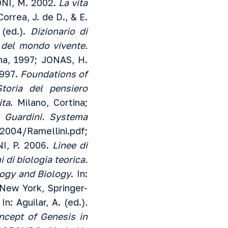
ONI, M. 2002.
La vita
 Correa, J. de D., & E.
 (ed.).
Dizionario di
 del mondo vivente.
ana, 1997; JONAS, H.
1997.
Foundations of
Storia del pensiero
ita
. Milano, Cortina;
o Guardini. Systema
t2004/Ramellini.pdf
;
NI, P. 2006.
Linee di
 di biologia teorica.
logy
and Biology
. In:
-New York, Springer-
 In: Aguilar, A. (ed.)
.
ncept of Genesis in