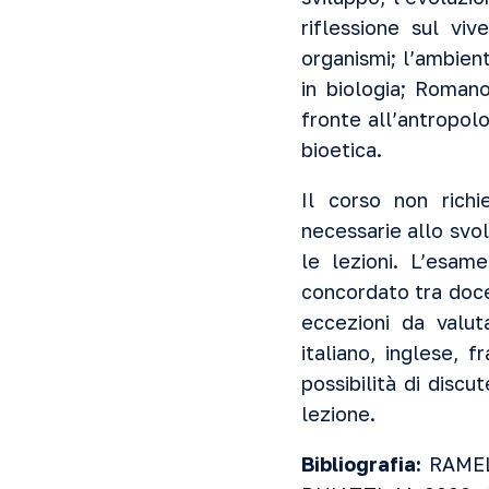
riflessione sul viv
organismi; l’ambien
in biologia; Romano
fronte all’antropolo
bioetica.
Il corso non richi
necessarie allo sv
le lezioni. L’esa
concordato tra doce
eccezioni da valut
italiano, inglese, 
possibilità di disc
lezione.
Bibliografia:
RAMEL