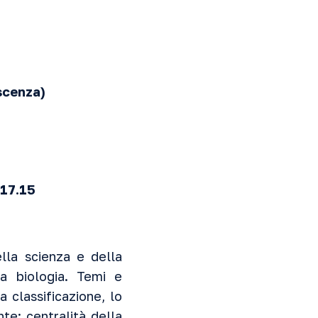
oscenza)
 17.15
ella scienza e della
la biologia. Temi e
a classificazione, lo
nte: centralità della