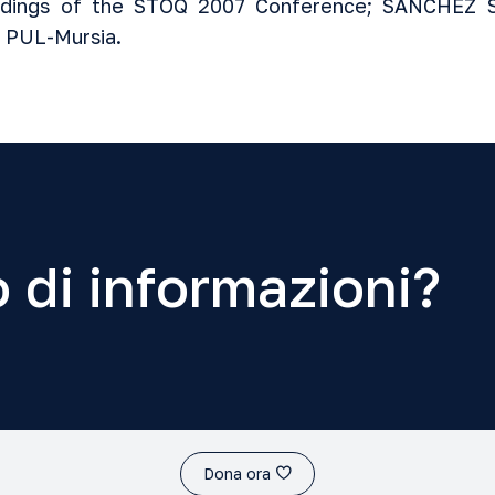
eedings of the STOQ 2007 Conference; SÁNCHEZ 
, PUL-Mursia.
 di informazioni?
Dona ora