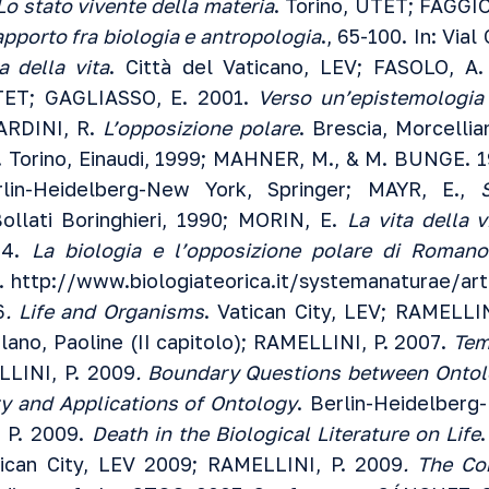
Lo stato vivente della materia
. Torino, UTET; FAGGI
Rapporto fra biologia e antropologia
., 65-100. In: Vial
a della vita
. Città del Vaticano, LEV; FASOLO, A.
UTET; GAGLIASSO, E. 2001.
Verso un’epistemologia
UARDINI, R.
L’opposizione polare
. Brescia, Morcelli
. Torino, Einaudi, 1999; MAHNER, M., & M. BUNGE. 
rlin-Heidelberg-New York, Springer; MAYR, E.,
Bollati Boringhieri, 1990; MORIN, E.
La vita della v
04.
La biologia e l’opposizione polare di Roman
2.
http://www.biologiateorica.it/systemanaturae/ar
6
.
Life and Organisms
. Vatican City, LEV; RAMELLI
ilano, Paoline (II capitolo); RAMELLINI, P. 2007.
Temi
LINI, P. 2009
. Boundary Questions between Onto
y and Applications of Ontology
. Berlin-Heidelberg
 P. 2009.
Death in the Biological Literature on Life
.
ican City, LEV 2009; RAMELLINI, P. 2009
. The Co