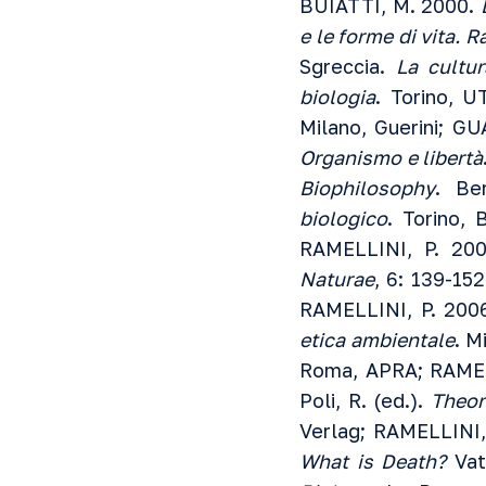
BUIATTI, M. 2000.
e le forme di vita. 
Sgreccia.
La cultur
biologia
. Torino, 
Milano, Guerini; G
Organismo e libertà
Biophilosophy
. Be
biologico
. Torino, 
RAMELLINI, P. 20
Naturae
, 6: 139-15
RAMELLINI, P. 200
etica ambientale
. M
Roma, APRA; RAMEL
Poli, R. (ed.).
Theor
Verlag; RAMELLINI,
What is Death?
Vat