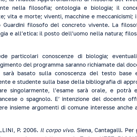
ente nella filosofia; ontologia e biologia; il conc
te; vita e morte; viventi, macchine e meccanicismi; i
 Guardini filosofo del concreto vivente. La filosof
gia e all’etica: il posto dell’uomo nella natura; filos
ede particolari conoscenze di biologia; eventuali
olgimento del programma saranno richiamate dal doc
me sarà basato sulla conoscenza del testo base
nte e studente sulla base della bibliografia di app
are singolarmente, l’esame sarà orale, e potrà 
francese o spagnolo. E’ intenzione del docente offr
utere insieme argomenti di comune interesse anche al 
LINI, P. 2006.
Il corpo vivo
. Siena, Cantagalli. Per