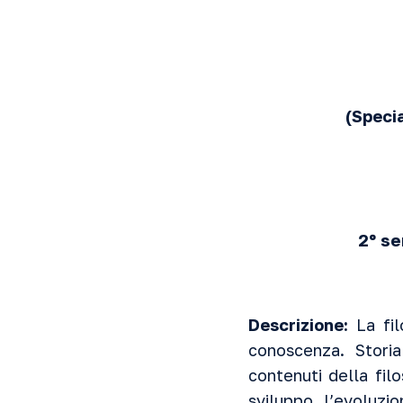
(Specia
2º se
Descrizione:
La fi
conoscenza. Storia
contenuti della filo
sviluppo, l’evoluzio