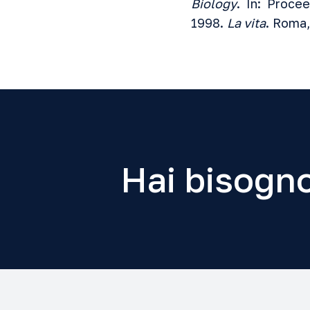
Biology
. In: Proc
1998.
La vita
. Roma
Hai bisogno