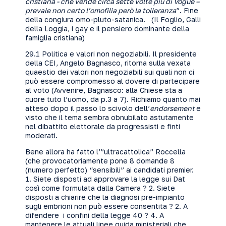
cristiana - che vende circa sette volte più di Vogue –
prevale non certo l’omofilia però la tolleranza
”. Fine
della congiura omo-pluto-satanica. (Il Foglio, Galli
della Loggia, i gay e il pensiero dominante della
famiglia cristiana)
29.1 Politica e valori non negoziabili. Il presidente
della CEI, Angelo Bagnasco, ritorna sulla vexata
quaestio dei valori non negoziabili sui quali non ci
può essere compromesso al dovere di partecipare
al voto (Avvenire, Bagnasco: alla Chiese sta a
cuore tuto l’uomo, da p.3 a 7). Richiamo quanto mai
atteso dopo il passo lo scivolo dell’
endorsement
e
visto che il tema sembra obnubilato astutamente
nel dibattito elettorale da progressisti e finti
moderati.
Bene allora ha fatto l’”ultracattolica” Roccella
(che provocatoriamente pone 8 domande 8
(numero perfetto) “sensibili” ai candidati premier.
1. Siete disposti ad approvare la legge sui Dat
così come formulata dalla Camera ? 2. Siete
disposti a chiarire che la diagnosi pre-impianto
sugli embrioni non può essere consentita ? 2. A
difendere i confini della legge 40 ? 4. A
mantenere le attuali linee guida ministeriali che