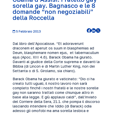
sorella gay. Bagnasco e le 8
domande “non negoziabili”
della Roccella
5 Febbraio 2013
Dal libro dell’Apocalisse. “Et adoraverunt
draconem et aperuit os suum in blasphemias ad
Deum, blasphemare nomen ejus, et tabernacullum
ejus (Apoc. XIII 4.6). Barack Obama ha giurato.
Davanti al giudice della Corte suprema e davanti la
Bibbia (di Lincon e di Martin Luther King, non dei
Settanta o di S. Girolamo, sia chiaro).
Barack Obama ha giurato e vaticinato: “Dio ci ha
creato tutti uguali, il nostro lavoro non sarà
completo finché i nostri fratelli e le nostre sorelle
gay non saranno trattati come chiunque altro in
base alla legge. E giù applausi caldi”, dall’inviato
del Corriere della Sera, 21.1. che pompa il discorso
lasciando intendere che Iddio (di Barack) odia
adesso gli omofobi ma ama sorella lesbica e