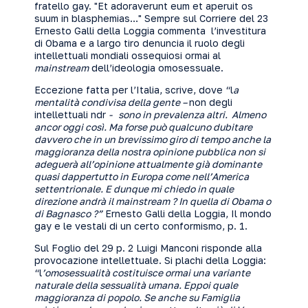
fratello gay. "Et adoraverunt eum et aperuit os
suum in blasphemias…" Sempre sul Corriere del 23
Ernesto Galli della Loggia commenta l’investitura
di Obama e a largo tiro denuncia il ruolo degli
intellettuali mondiali ossequiosi ormai al
mainstream
dell’ideologia omosessuale.
Eccezione fatta per l’Italia, scrive, dove “l
a
mentalità condivisa della gente –
non degli
intellettuali ndr
- sono in prevalenza altri. Almeno
ancor oggi così. Ma forse può qualcuno dubitare
davvero che in un brevissimo giro di tempo anche la
maggioranza della nostra opinione pubblica non si
adeguerà all’opinione attualmente già dominante
quasi dappertutto in Europa come nell’America
settentrionale. E dunque mi chiedo in quale
direzione andrà il mainstream ? In quella di Obama o
di Bagnasco ?”
Ernesto Galli della Loggia, Il mondo
gay e le vestali di un certo conformismo, p. 1.
Sul Foglio del 29 p. 2 Luigi Manconi risponde alla
provocazione intellettuale. Si plachi della Loggia:
“l
’omosessualità costituisce ormai una variante
naturale della sessualità umana. Eppoi quale
maggioranza di popolo. Se anche su Famiglia