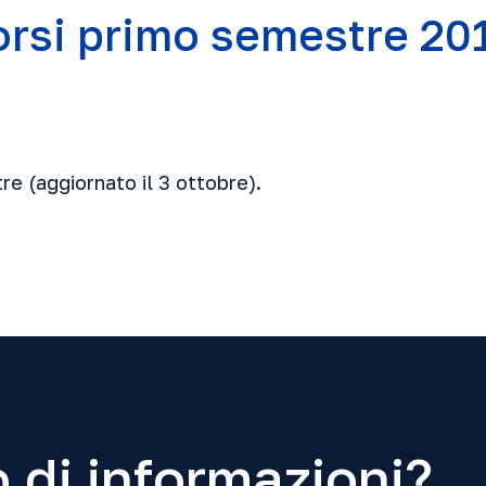
orsi primo semestre 20
tre
(aggiornato il 3 ottobre).
 di informazioni?