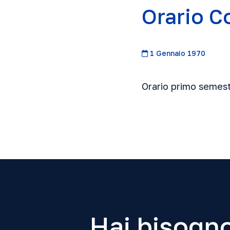
Orario C
1 Gennaio 1970
Orario primo semes
Hai bisogno