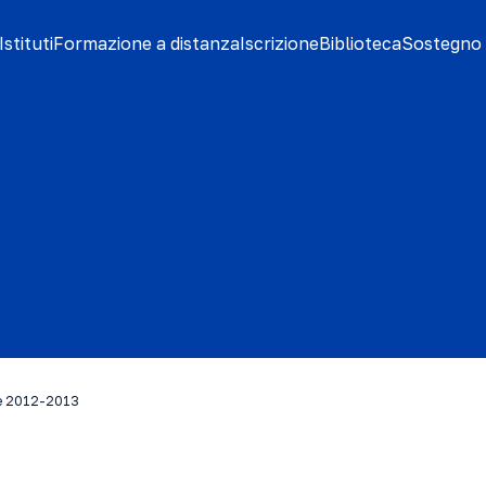
stituti
Formazione a distanza
Iscrizione
Biblioteca
Sostegno 
re 2012-2013