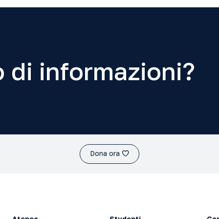
 di informazioni?
Dona ora
Ateneo
Studenti
Con