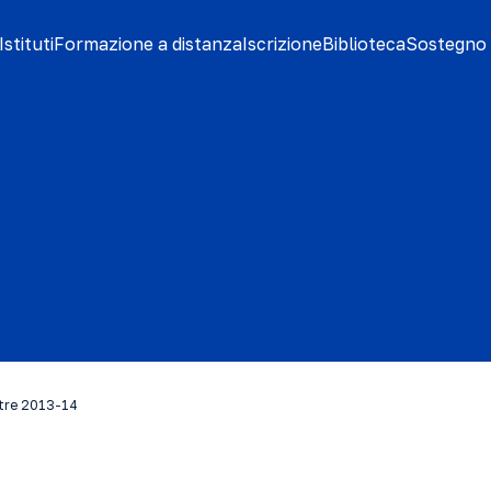
stituti
Formazione a distanza
Iscrizione
Biblioteca
Sostegno 
stre 2013-14