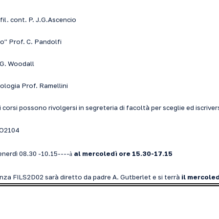
il. cont. P. J.G.Ascencio
o” Prof. C. Pandolfi
 G. Woodall
ologia Prof. Ramellini
ti corsi possono rivolgersi in segreteria di facoltà per sceglie ed iscrive
ILO2104
enerdì 08.30 -10.15----
al mercoledì ore 15.30-17.15
à
icenza FILS2D02 sarà diretto da padre A. Gutberlet e si terrà
il mercole