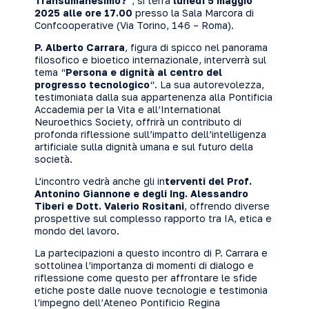
Transumanesimo?
“, si terrà
lunedì 5 maggio
2025 alle ore 17.00
presso la Sala Marcora di
Confcooperative (Via Torino, 146 – Roma).
P. Alberto Carrara
, figura di spicco nel panorama
filosofico e bioetico internazionale, interverrà sul
tema “
Persona e dignità al centro del
progresso tecnologico
“. La sua autorevolezza,
testimoniata dalla sua appartenenza alla Pontificia
Accademia per la Vita e all’International
Neuroethics Society, offrirà un contributo di
profonda riflessione sull’impatto dell’intelligenza
artificiale sulla dignità umana e sul futuro della
società.
L’incontro vedrà anche gli in
terventi del Prof.
Antonino Giannone e degli Ing. Alessandro
Tiberi e Dott. Valerio Rositani
, offrendo diverse
prospettive sul complesso rapporto tra IA, etica e
mondo del lavoro.
La partecipazioni a questo incontro di P. Carrara e
sottolinea l’importanza di momenti di dialogo e
riflessione come questo per affrontare le sfide
etiche poste dalle nuove tecnologie e testimonia
l’impegno dell’Ateneo Pontificio Regina