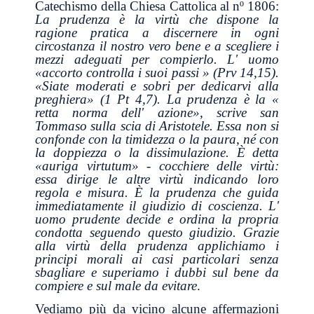
Catechismo della Chiesa Cattolica al nº 1806:
La prudenza è la virtù che dispone la
ragione pratica a discernere in ogni
circostanza il nostro vero bene e a scegliere i
mezzi adeguati per compierlo. L' uomo
«accorto controlla i suoi passi » (Prv 14,15).
«Siate moderati e sobri per dedicarvi alla
preghiera» (1 Pt 4,7). La prudenza è la «
retta norma dell' azione», scrive san
Tommaso sulla scia di Aristotele. Essa non si
confonde con la timidezza o la paura, né con
la doppiezza o la dissimulazione. È detta
«auriga virtutum» - cocchiere delle virtù:
essa dirige le altre virtù indicando loro
regola e misura. È la prudenza che guida
immediatamente il giudizio di coscienza. L'
uomo prudente decide e ordina la propria
condotta seguendo questo giudizio. Grazie
alla virtù della prudenza applichiamo i
principi morali ai casi particolari senza
sbagliare e superiamo i dubbi sul bene da
compiere e sul male da evitare
.
Vediamo più da vicino alcune affermazioni