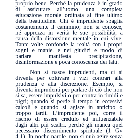
proprio bene. Perché la prudenza è in grado
di assicurare all’uomo una completa
educazione morale ordinata al fine ultimo
della beatitudine. Chi è imprudente sbaglia
costantemente il cammino; non si conosce,
né apprezza in verità le sue possibilità, a
causa della distorsione mentale in cui vive.
Tante volte confonde la realtà con i propri
sogni e manie, e nei giudizi e modo di
parlare manifesta precipitazione,
disinformazione e poca conoscenza dei fatti.
Non si nasce imprudenti, ma ci si
diventa per coltivare i vizi contrari alla
prudenza e alla discrezione. Esempio, si
diventa imprudenti per parlare di ciò che non
si sa, essere impulsivi o per contrario timidi e
pigri; quando si perde il tempo in eccessivi
calcoli e quando si agisce in anticipo o
troppo tardi. L’imprudente poi, corre il
rischio di essere credulo ed influenzabile
dagli altri più scaltri, perché gli manca quel
necessario discernimento spirituale (1 Gv
4,1). In poche parole, non si può agire senza