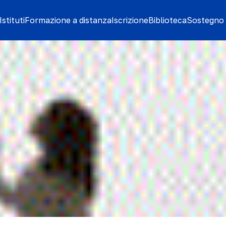
stituti
Formazione a distanza
Iscrizione
Biblioteca
Sostegno 