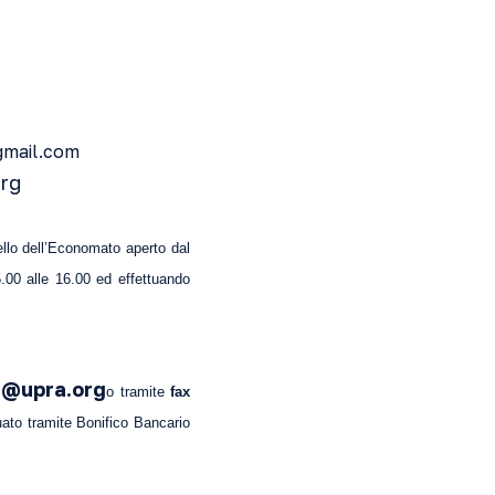
gmail.com
org
llo dell’Economato aperto dal
15.00 alle 16.00 ed effettuando
ni@upra.org
o tramite
fax
uato tramite Bonifico Bancario