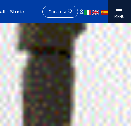
allo Studio
Dona ora
MENU