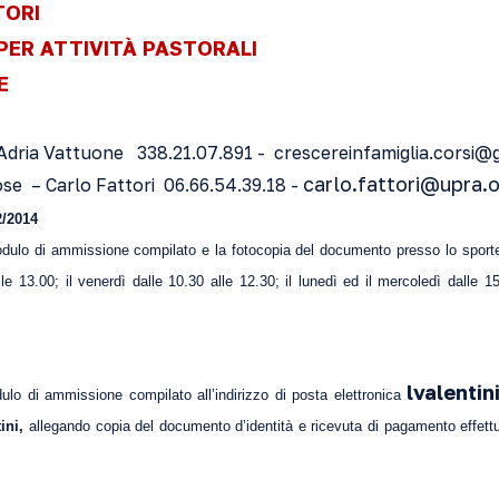
TORI
 PER ATTIVITÀ PASTORALI
E
– Adria Vattuone 338.21.07.891 -
crescereinfamiglia.corsi@
carlo.fattori@upra.
iose – Carlo Fattori 06.66.54.39.18 -
2/2014
ulo di ammissione compilato e la fotocopia del documento presso lo sporte
lle 13.00; il venerdì dalle 10.30 alle 12.30; il lunedì ed il mercoledì dalle 
lvalenti
dulo di ammissione compilato all’indirizzo di posta elettronica
tini,
allegando copia del documento d’identità e ricevuta di pagamento effett