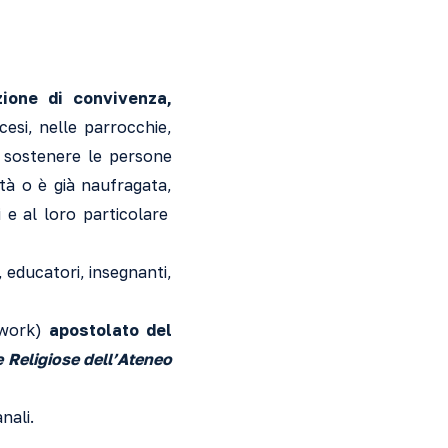
zione di convivenza,
cesi, nelle parrocchie,
e sostenere le persone
ltà o è già naufragata,
li e al loro particolare
i, educatori, insegnanti,
twork)
apostolato del
e Religiose dell’Ateneo
nali.