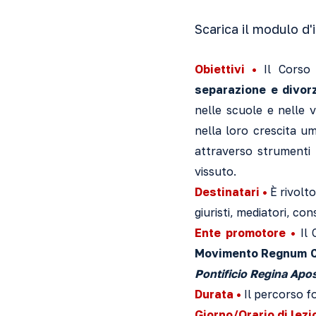
Scarica il modulo d'
Obiettivi •
Il Corso 
separazione e divor
nelle scuole e nelle 
nella loro crescita um
attraverso strumenti te
vissuto.
Destinatari •
È rivolto
giuristi, mediatori, con
Ente promotore •
Il 
Movimento Regnum C
Pontificio Regina Apo
Durata •
Il percorso fo
Giorno/Orario di lezi