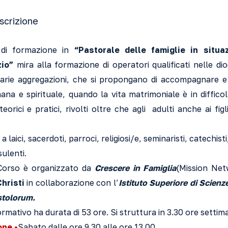
iscrizione
di formazione in
“Pastorale delle famiglie in situa
zio”
mira alla formazione di operatori qualificati nelle dio
varie aggregazioni, che si propongano di accompagnare 
ana e spirituale, quando la vita matrimoniale è in diffico
orici e pratici, rivolti oltre che agli adulti anche ai fig
 a laici, sacerdoti, parroci, religiosi/e, seminaristi, catechist
sulenti.
Corso è organizzato da
Crescere in Famiglia
(Mission Ne
hristi
in collaborazione con l’
Istituto Superiore di Scienz
stolorum.
rmativo ha durata di 53 ore. Si struttura in 3.30 ore settima
one •
Sabato dalle ore 9.30 alle ore 13.00.