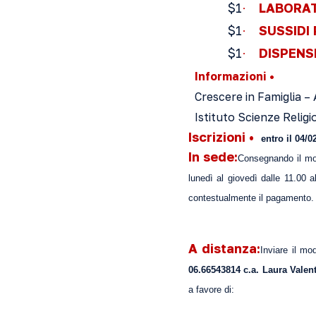
$1
LABORA
·
$1
SUSSIDI
·
$1
DISPENS
·
Informazioni
•
Crescere in Famiglia 
Istituto Scienze Relig
Iscrizioni
•
entro il 04/0
In sede:
Consegnando il mod
lunedì al giovedì dalle 11.00 a
contestualmente il pagamento.
A distanza:
Inviare il mo
06.66543814 c.a. Laura Valen
a favore di: