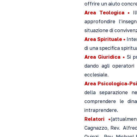
offrire un aiuto concr
Area Teologica •
Il
approfondire l’inseg
situazione di conviven
Area Spirituale •
Inten
di una specifica spirit
Area Giuridica •
Si pr
dando agli operatori 
ecclesiale.
Area Psicologica-Ps
della separazione ne
comprendere le dinam
intraprendere.
Relatori •
(attualmen
Cagnazzo, Rev. Alfredo
Quinzi, Rev. Michael 