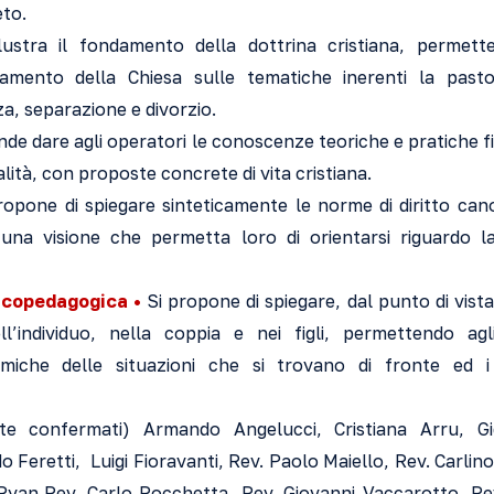
eto.
lustra il fondamento della dottrina cristiana, permette
namento della Chiesa sulle tematiche inerenti la pastor
za, separazione e divorzio.
de dare agli operatori le conoscenze teoriche e pratiche fi
ualità, con proposte concrete di vita cristiana.
opone di spiegare sinteticamente le norme di diritto canoni
una visione che permetta loro di orientarsi riguardo l
icopedagogica •
Si propone di spiegare, dal punto di vista 
ll’individuo, nella coppia e nei figli, permettendo agl
iche delle situazioni che si trovano di fronte ed i 
te confermati) Armando Angelucci, Cristiana Arru, Gi
 Feretti, Luigi Fioravanti, Rev. Paolo Maiello, Rev. Carlino
Ryan,
Rev. Carlo Rocchetta, Rev. Giovanni Vaccarotto, Rev