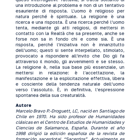
una introduzione al problema e non di un tentativo
esauriente di risposta. L’uomo è religioso per
natura perché è spirituale. La religione è una
ricerca e una risposta. È una ricerca perché l’uomo
tenta, mediante gli atti religiosi, di mettersi in
contatto con la Realtà che sa presente, anche se
forse non sa in fondo chi e come sia. È una
risposta, perché l’iniziativa non è innanzitutto
dell’uomo; questi si sente interpellato, stimolato,
provocato a rispondere all’invito che Dio gli fa
attraverso il mondo, gli avvenimenti e se stesso.
La religione è, nella sua base più essenziale, un
mettersi in relazione: è l’accettazione, la
manifestazione e la esplicitazione effettiva, libera
e cosciente della tendenza naturale dell’uomo
verso l’assoluto. È, in definitiva, l’espressione
spontanea della sua creaturalità.
Autore
Marcelo Bravo P.-Droguett, LC, nació en Santiago de
Chile en 1970. Ha sido profesor de Humanidades
clásicas en el Centro de Estudios de Humanidades y
Ciencias de Salamanca, España. Durante el año
1998 dirigió la edición española de la revista de
formación sacerdotal “Sacerdos”. Actualmente es