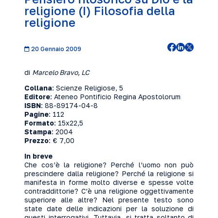
religione (I) Filosofia della
religione
20 Gennaio 2009
di
Marcelo Bravo, LC
Collana
: Scienze Religiose, 5
Editore
: Ateneo Pontificio Regina Apostolorum
ISBN
: 88-89174-04-8
Pagine
: 112
Formato
: 15x22,5
Stampa
: 2004
Prezzo
: € 7,00
In breve
Che cos’è la religione? Perché l’uomo non può
prescindere dalla religione? Perché la religione si
manifesta in forme molto diverse e spesse volte
contraddittorie? C’è una religione oggettivamente
superiore alle altre? Nel presente testo sono
state date delle indicazioni per la soluzione di
questi interrogativi. Tuttavia, si tratta soltanto di