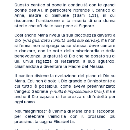
Questo cantico si pone in continuità con le grandi
donne dell’AT, in particolare riprende il cantico di
Anna, madre di Samuele (1Sam 1,11), in cui
risuonano l’umiliazione e la miseria di una donna
sterile che affida le sue pene al Signore.
Così anche Maria rivela la sua piccolezza davanti a
Dio
(«ha guardato l’umiltà della sua serva»),
ma non
si ferma, non si ripiega su se stessa, deve cantare
e danzare, con le note della misericordia e della
benevolenza, la gratuità di Dio che ha posato su di
lei, umile ragazza di Nazareth, il suo sguardo,
chiamandola a diventare la Madre del Messia.
Il cantico diviene la rivelazione del piano di Dio su
Maria. Egli non è solo il Dio grande e Onnipotente a
cui tutto è possibile, come aveva preannunziato
l’angelo Gabriele
(«nulla è impossibile a Dio»),
ma è
anche il Dio capace di tenerezza e di fedeltà per
ogni uomo.
Nel “magnificat” è l’anima di Maria che si racconta,
per celebrare l’amicizia con il prossimo più
prossimo, la cugina Elisabetta.