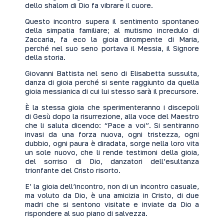
dello shalom di Dio fa vibrare il cuore.
Questo incontro supera il sentimento spontaneo
della simpatia familiare; al mutismo incredulo di
Zaccaria, fa eco la gioia dirompente di Maria,
perché nel suo seno portava il Messia, il Signore
della storia.
Giovanni Battista nel seno di Elisabetta sussulta,
danza di gioia perché si sente raggiunto da quella
gioia messianica di cui lui stesso sarà il precursore.
È la stessa gioia che sperimenteranno i discepoli
di Gesù dopo la risurrezione, alla voce del Maestro
che li saluta dicendo: “Pace a voi”. Si sentiranno
invasi da una forza nuova, ogni tristezza, ogni
dubbio, ogni paura è diradata, sorge nella loro vita
un sole nuovo, che li rende testimoni della gioia,
del sorriso di Dio, danzatori dell’esultanza
trionfante del Cristo risorto.
E’ la gioia dell’incontro, non di un incontro casuale,
ma voluto da Dio, è una amicizia in Cristo, di due
madri che si sentono visitate e inviate da Dio a
rispondere al suo piano di salvezza.