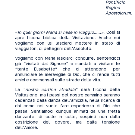
Pontificio
Regina
Apostolorum.
«In quei giorni Maria si mise in viaggio......».
Così si
apre l’icona biblica della Visitazione. Anche noi
vogliamo con lei lasciarci mettere in stato di
viaggiatori, di pellegrini dell’Assoluto.
Vogliamo con Maria lasciarci condurre, sentendoci
già “visitati dal Signore” e mandati a visitare le
“tante Elisabette” che ci attendono, per
annunciare le meraviglie di Dio, che ci rende tutti
amici e commensali sulle strade della vita.
La “
nostra cartina stradale
” sarà l’icona della
Visitazione, ma i passi del nostro cammino saranno
cadenzati dalla danza dell’amicizia, nella ricerca di
chi come noi vuole fare esperienza di Dio che
passa. Sentiamoci dunque animati da una fretta
danzante, di colle in colle, sospinti non dalla
costrizione del dovere, ma dalla tensione
dell’Amore.