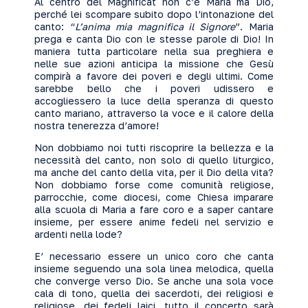
Al centro del Magnificat non c’è Maria ma Dio,
perché lei scompare subito dopo l’intonazione del
canto: “
L’anima mia magnifica il Signore
”. Maria
prega e canta Dio con le stesse parole di Dio! In
maniera tutta particolare nella sua preghiera e
nelle sue azioni anticipa la missione che Gesù
compirà a favore dei poveri e degli ultimi. Come
sarebbe bello che i poveri udissero e
accogliessero la luce della speranza di questo
canto mariano, attraverso la voce e il calore della
nostra tenerezza d’amore!
Non dobbiamo noi tutti riscoprire la bellezza e la
necessità del canto, non solo di quello liturgico,
ma anche del canto della vita, per il Dio della vita?
Non dobbiamo forse come comunità religiose,
parrocchie, come diocesi, come Chiesa imparare
alla scuola di Maria a fare coro e a saper cantare
insieme, per essere anime fedeli nel servizio e
ardenti nella lode?
E’ necessario essere un unico coro che canta
insieme seguendo una sola linea melodica, quella
che converge verso Dio. Se anche una sola voce
cala di tono, quella dei sacerdoti, dei religiosi e
religiose, dei fedeli laici, tutto il concerto sarà