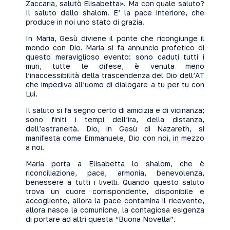
Zaccaria, salutò Elisabetta». Ma con quale saluto?
Il saluto dello shalom. E’ la pace interiore, che
produce in noi uno stato di grazia.
In Maria, Gesù diviene il ponte che ricongiunge il
mondo con Dio. Maria si fa annuncio profetico di
questo meraviglioso evento: sono caduti tutti i
muri, tutte le difese, è venuta meno
l’inaccessibilità della trascendenza del Dio dell’AT
che impediva all’uomo di dialogare a tu per tu con
Lui.
Il saluto si fa segno certo di amicizia e di vicinanza;
sono finiti i tempi dell’ira, della distanza,
dell’estraneità. Dio, in Gesù di Nazareth, si
manifesta come Emmanuele, Dio con noi, in mezzo
a noi.
Maria porta a Elisabetta lo shalom, che è
riconciliazione, pace, armonia, benevolenza,
benessere a tutti i livelli. Quando questo saluto
trova un cuore corrispondente, disponibile e
accogliente, allora la pace contamina il ricevente,
allora nasce la comunione, la contagiosa esigenza
di portare ad altri questa “Buona Novella”.