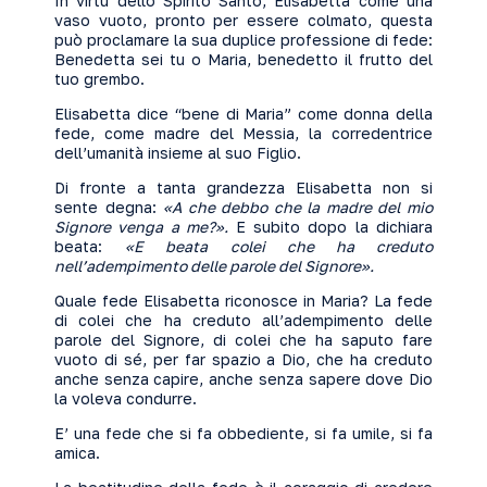
In virtù dello Spirito Santo, Elisabetta come una
vaso vuoto, pronto per essere colmato, questa
può proclamare la sua duplice professione di fede:
Benedetta sei tu o Maria, benedetto il frutto del
tuo grembo.
Elisabetta dice “bene di Maria” come donna della
fede, come madre del Messia, la corredentrice
dell’umanità insieme al suo Figlio.
Di fronte a tanta grandezza Elisabetta non si
sente degna:
«A che debbo che la madre del mio
Signore venga a me?».
E subito dopo la dichiara
beata:
«E beata colei che ha creduto
nell’adempimento delle parole del Signore».
Quale fede Elisabetta riconosce in Maria? La fede
di colei che ha creduto all’adempimento delle
parole del Signore, di colei che ha saputo fare
vuoto di sé, per far spazio a Dio, che ha creduto
anche senza capire, anche senza sapere dove Dio
la voleva condurre.
E’ una fede che si fa obbediente, si fa umile, si fa
amica.