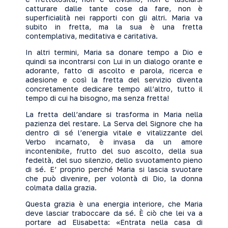
catturare dalle tante cose da fare, non è
superficialità nei rapporti con gli altri. Maria va
subito in fretta, ma la sua è una fretta
contemplativa, meditativa e caritativa.
In altri termini, Maria sa donare tempo a Dio e
quindi sa incontrarsi con Lui in un dialogo orante e
adorante, fatto di ascolto e parola, ricerca e
adesione e così la fretta del servizio diventa
concretamente dedicare tempo all’altro, tutto il
tempo di cui ha bisogno, ma senza fretta!
La fretta dell’andare si trasforma in Maria nella
pazienza del restare. La Serva del Signore che ha
dentro di sé l’energia vitale e vitalizzante del
Verbo incarnato, è invasa da un amore
incontenibile, frutto del suo ascolto, della sua
fedeltà, del suo silenzio, dello svuotamento pieno
di sé. E’ proprio perché Maria si lascia svuotare
che può divenire, per volontà di Dio, la donna
colmata dalla grazia.
Questa grazia è una energia interiore, che Maria
deve lasciar traboccare da sé. È ciò che lei va a
portare ad Elisabetta: «Entrata nella casa di