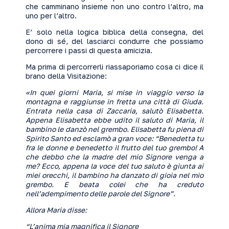
che camminano insieme non uno contro l’altro, ma
uno per l’altro.
E’ solo nella logica biblica della consegna, del
dono di sé, del lasciarci condurre che possiamo
percorrere i passi di questa amicizia.
Ma prima di percorrerli riassaporiamo cosa ci dice il
brano della Visitazione:
«In quei giorni Maria, si mise in viaggio verso la
montagna e raggiunse in fretta una città di Giuda.
Entrata nella casa di Zaccaria, salutò Elisabetta.
Appena Elisabetta ebbe udito il saluto di Maria, il
bambino le danzò nel grembo. Elisabetta fu piena di
Spirito Santo ed esclamò a gran voce: “Benedetta tu
fra le donne e benedetto il frutto del tuo grembo! A
che debbo che la madre del mio Signore venga a
me? Ecco, appena la voce del tuo saluto è giunta ai
miei orecchi, il bambino ha danzato di gioia nel mio
grembo. E beata colei che ha creduto
nell’adempimento delle parole del Signore”.
Allora Maria disse:
“L’anima mia magnifica il Signore