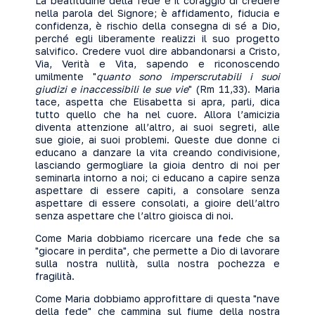
La beatitudine della fede è il coraggio di credere
nella parola del Signore; è affidamento, fiducia e
confidenza, è rischio della consegna di sé a Dio,
perché egli liberamente realizzi il suo progetto
salvifico. Credere vuol dire abbandonarsi a Cristo,
Via, Verità e Vita, sapendo e riconoscendo
umilmente "
quanto sono imperscrutabili i suoi
giudizi e inaccessibili le sue vie
" (Rm 11,33). Maria
tace, aspetta che Elisabetta si apra, parli, dica
tutto quello che ha nel cuore. Allora l’amicizia
diventa attenzione all’altro, ai suoi segreti, alle
sue gioie, ai suoi problemi. Queste due donne ci
educano a danzare la vita creando condivisione,
lasciando germogliare la gioia dentro di noi per
seminarla intorno a noi; ci educano a capire senza
aspettare di essere capiti, a consolare senza
aspettare di essere consolati, a gioire dell’altro
senza aspettare che l’altro gioisca di noi.
Come Maria dobbiamo ricercare una fede che sa
"giocare in perdita", che permette a Dio di lavorare
sulla nostra nullità, sulla nostra pochezza e
fragilità.
Come Maria dobbiamo approfittare di questa "nave
della fede" che cammina sul fiume della nostra