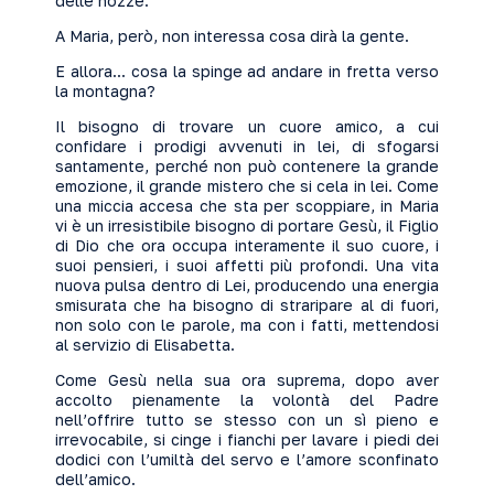
delle nozze.
A Maria, però, non interessa cosa dirà la gente.
E allora... cosa la spinge ad andare in fretta verso
la montagna?
Il bisogno di trovare un cuore amico, a cui
confidare i prodigi avvenuti in lei, di sfogarsi
santamente, perché non può contenere la grande
emozione, il grande mistero che si cela in lei. Come
una miccia accesa che sta per scoppiare, in Maria
vi è un irresistibile bisogno di portare Gesù, il Figlio
di Dio che ora occupa interamente il suo cuore, i
suoi pensieri, i suoi affetti più profondi. Una vita
nuova pulsa dentro di Lei, producendo una energia
smisurata che ha bisogno di straripare al di fuori,
non solo con le parole, ma con i fatti, mettendosi
al servizio di Elisabetta.
Come Gesù nella sua ora suprema, dopo aver
accolto pienamente la volontà del Padre
nell’offrire tutto se stesso con un sì pieno e
irrevocabile, si cinge i fianchi per lavare i piedi dei
dodici con l’umiltà del servo e l’amore sconfinato
dell’amico.