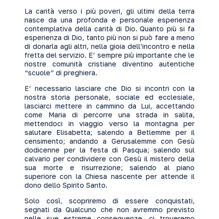
La carità verso i più poveri, gli ultimi della terra
nasce da una profonda e personale esperienza
contemplativa della carità di Dio. Quanto più si fa
esperienza di Dio, tanto più non si può fare a meno
di donarla agli altri, nella gioia dell’incontro e nella
fretta del servizio. E’ sempre più importante che le
nostre comunità cristiane diventino autentiche
“scuole” di preghiera.
E’ necessario lasciare che Dio si incontri con la
nostra storia personale, sociale ed ecclesiale,
lasciarci mettere in cammino da Lui, accettando
come Maria di percorre una strada in salita,
mettendoci in viaggio verso la montagna per
salutare Elisabetta; salendo a Betlemme per il
censimento; andando a Gerusalemme con Gesù
dodicenne per la festa di Pasqua; salendo sul
calvario per condividere con Gesù il mistero della
sua morte e risurrezione; salendo al piano
superiore con la Chiesa nascente per attende il
dono dello Spirito Santo.
Solo così, scopriremo di essere conquistati,
segnati da Qualcuno che non avremmo previsto
nelle sue estreme conseguenze, ci troveremo