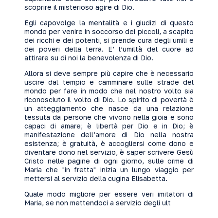
scoprire il misterioso agire di Dio.
Egli capovolge la mentalità e i giudizi di questo
mondo per venire in soccorso dei piccoli, a scapito
dei ricchi e dei potenti, si prende cura degli umili e
dei poveri della terra. E’ l’umiltà del cuore ad
attirare su di noi la benevolenza di Dio.
Allora si deve sempre più capire che è necessario
uscire dal tempio e camminare sulle strade del
mondo per fare in modo che nel nostro volto sia
riconosciuto il volto di Dio. Lo spirito di povertà è
un atteggiamento che nasce da una relazione
tessuta da persone che vivono nella gioia e sono
capaci di amare; è libertà per Dio e in Dio; è
manifestazione dell’amore di Dio nella nostra
esistenza; è gratuità, è accogliersi come dono e
diventare dono nel servizio, è saper scrivere Gesù
Cristo nelle pagine di ogni giorno, sulle orme di
Maria che "in fretta" inizia un lungo viaggio per
mettersi al servizio della cugina Elisabetta.
Quale modo migliore per essere veri imitatori di
Maria, se non mettendoci a servizio degli ult