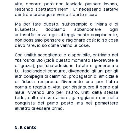
vita, occorre però non lasciarla passare invano,
restando spettatori inermi. E’ necessario saltarvi
dentro e proseguire verso il porto sicuro.
Ma per fare questo, sull’esempio di Maria e di
Elisabetta, dobbiamo abbandonare ogni
autosufficienza, ogni atteggiamento compiacente,
non possiamo pensare e ragionare così: io so cosa
devo fare, io so come vanno le cose.
Con umiltà accogliente e disponibile, entriamo nel
“kairos”di Dio (cioè questo momento favorevole e
di grazia), per una adesione totale e generosa a
Lui, lasciandoci condurre, divenendo gli uni per gli
altri compagni di cammino, propagatori di amicizia e
di fiducia reciproca. Divenendo uno per l’altro
norma e regola di vita, per distinguere il bene dal
male. Vivendo uno per l’altro, uniti dalla stessa
fede, dallo stesso amore, gareggiando non nella
conquista del primo posto, ma nel permettere
all’altro di essere primo.
5.
Il canto