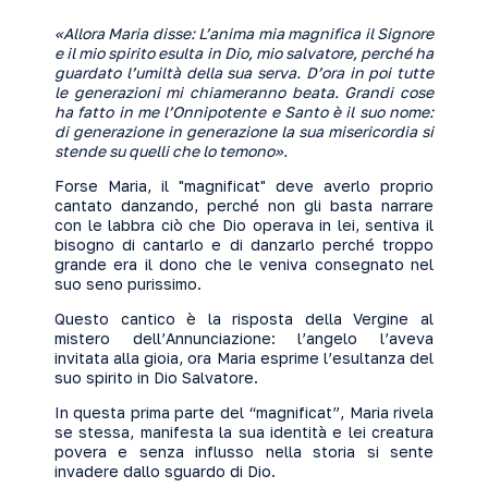
«Allora Maria disse: L’anima mia magnifica il Signore
e il mio spirito esulta in Dio, mio salvatore, perché ha
guardato l’umiltà della sua serva. D’ora in poi tutte
le generazioni mi chiameranno beata. Grandi cose
ha fatto in me l’Onnipotente e Santo è il suo nome:
di generazione in generazione la sua misericordia si
stende su quelli che lo temono».
Forse Maria, il "magnificat" deve averlo proprio
cantato danzando, perché non gli basta narrare
con le labbra ciò che Dio operava in lei, sentiva il
bisogno di cantarlo e di danzarlo perché troppo
grande era il dono che le veniva consegnato nel
suo seno purissimo.
Questo cantico è la risposta della Vergine al
mistero dell’Annunciazione: l’angelo l’aveva
invitata alla gioia, ora Maria esprime l’esultanza del
suo spirito in Dio Salvatore.
In questa prima parte del “magnificat”, Maria rivela
se stessa, manifesta la sua identità e lei creatura
povera e senza influsso nella storia si sente
invadere dallo sguardo di Dio.