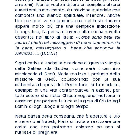
anìstemi). Non si vuole indicare un semplice alzarsi
e mettersi in movimento, è un’azione materiale che
comporta uno slancio spirituale, interiore. Anche
l’indicazione, verso la montagna, nel testo lucano
appare molto più che una semplice indicazione
topografica, fa pensare invece alla buona novella
descritta nel libro di Isaia:
«Come sono belli sui
monti i piedi del messaggero di bene che annunzia
la pace, messaggero di bene che annuncia la
salvezza ...»
(Is 52,7).
Significativa è anche la direzione di questo viaggio
dalla Galilea alla Giudea, come sarà il cammino
missionario di Gesù. Maria realizza il preludio della
missione di Gesù, collaborando con la sua
maternità all’opera del Redentore, si fa modello,
esempio di una vita contemplativa in azione, per
tutti coloro che nella Chiesa vogliono mettersi in
cammino per portare la luce e la gioia di Cristo agli
uomini di ogni luogo e di ogni tempo.
Nella danza della consegna, che è apertura a Dio
e servizio ai fratelli, Maria ci invita a realizzare una
carità che non potrebbe esistere se non si
nutrisse di preghiera.