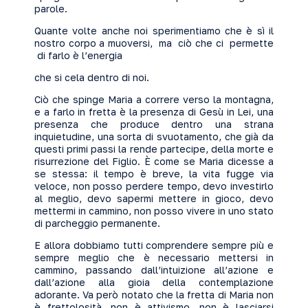
parole.
Quante volte anche noi sperimentiamo che è sì il
nostro corpo a muoversi, ma ciò che ci permette
di farlo è l’energia
che si cela dentro di noi.
Ciò che spinge Maria a correre verso la montagna,
e a farlo in fretta è la presenza di Gesù in Lei, una
presenza che produce dentro una strana
inquietudine, una sorta di svuotamento, che già da
questi primi passi la rende partecipe, della morte e
risurrezione del Figlio. È come se Maria dicesse a
se stessa: il tempo è breve, la vita fugge via
veloce, non posso perdere tempo, devo investirlo
al meglio, devo sapermi mettere in gioco, devo
mettermi in cammino, non posso vivere in uno stato
di parcheggio permanente.
E allora dobbiamo tutti comprendere sempre più e
sempre meglio che è necessario mettersi in
cammino, passando dall’intuizione all’azione e
dall’azione alla gioia della contemplazione
adorante. Va però notato che la fretta di Maria non
è frettolosità, non è attivismo, non è lasciarsi