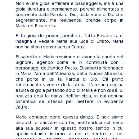
Non è una gioia effimera e passeggera, ma è una
gioia duratura e permanente, perché alimentata e
sostenuta dalla Parola di Dio, dalla voce di Dio che
segretamente, ma realmente, prende corpo in
Maria ed Elisabetta.
E’ la gioia dei poveri, perché di fatto Elisabetta ci
insegna a vedere Maria alla luce di Cristo. Maria
non ha alcun senso senza Cristo.
Elisabetta e Maria respirano e vivono la parola del
Signore, agendo come e in continuità con i
personaggi dell’antico Patto. Elisabetta riconosce
in Maria l’arca dell’Alleanza, della Nuova Alleanza,
che porta in lei la Parola di Dio. E’il primo
tabernacolo vivente della storia. L’anziana cugina
esulta di gioia parlando solo di Maria e non di sé. Si
realizza così la danza dell’amicizia, in cui ognuna
dimentica se stessa per mettere in evidenza
l’altra
.
Maria conosce bene questa danza. E noi: siamo
disposti a danzare con lei, mettendoci sul serio
alla sua scuola? In questo nostro tempo in cui
sperimentiamo intorno a noi e dentro di noi