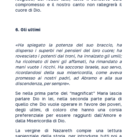
compromesso e il nostro canto non rallegrerà il
cuore di Dio.
6.
Gli ultimi
«Ha spiegato la potenza del suo braccio, ha
disperso i superbi nei pensieri del loro cuore; ha
rovesciato i potenti dai troni, ha innalzato gli umili;
ha ricolmato di beni gli affamati, ha rimandato a
mani vuote i ricchi. Ha soccorso Israele, suo servo,
ricordandosi della sua misericordia, come aveva
promesso ai nostri padri, ad Abramo e alla sua
discendenza, per sempre».
Se nella prima parte del “magnificat” Maria lascia
parlare Dio in lei, nella seconda parte parla di
quello che Dio vuole operare in favore dei poveri,
degli ultimi, di coloro che hanno una corsia
preferenziale per essere raggiunti dall’Amore e
dalla Misericordia di Dio.
La vergine di Nazareth compie una lettura
sapienziale della storia, per introdurre tutti noi a