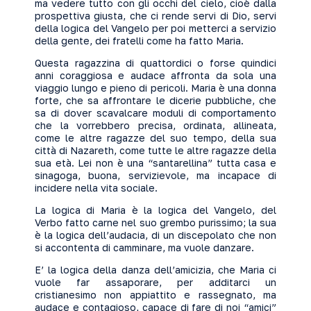
ma vedere tutto con gli occhi del cielo, cioè dalla
prospettiva giusta, che ci rende servi di Dio, servi
della logica del Vangelo per poi metterci a servizio
della gente, dei fratelli come ha fatto Maria.
Questa ragazzina di quattordici o forse quindici
anni coraggiosa e audace affronta da sola una
viaggio lungo e pieno di pericoli. Maria è una donna
forte, che sa affrontare le dicerie pubbliche, che
sa di dover scavalcare moduli di comportamento
che la vorrebbero precisa, ordinata, allineata,
come le altre ragazze del suo tempo, della sua
città di Nazareth, come tutte le altre ragazze della
sua età. Lei non è una “santarellina” tutta casa e
sinagoga, buona, servizievole, ma incapace di
incidere nella vita sociale.
La logica di Maria è la logica del Vangelo, del
Verbo fatto carne nel suo grembo purissimo; la sua
è la logica dell’audacia, di un discepolato che non
si accontenta di camminare, ma vuole danzare.
E’ la logica della danza dell’amicizia, che Maria ci
vuole far assaporare, per additarci un
cristianesimo non appiattito e rassegnato, ma
audace e contagioso, capace di fare di noi “amici”