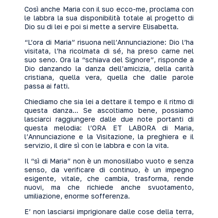
Così anche Maria con il suo ecco-me, proclama con
le labbra la sua disponibilità totale al progetto di
Dio su di lei e poi si mette a servire Elisabetta.
“L’ora di Maria” risuona nell’Annunciazione: Dio l’ha
visitata, l’ha ricolmata di sé, ha preso carne nel
suo seno. Ora la “schiava del Signore”, risponde a
Dio danzando la danza dell’amicizia, della carità
cristiana, quella vera, quella che dalle parole
passa ai fatti.
Chiediamo che sia lei a dettare il tempo e il ritmo di
questa danza... Se ascoltiamo bene, possiamo
lasciarci raggiungere dalle due note portanti di
questa melodia: l’ORA ET LABORA di Maria,
l’Annunciazione e la Visitazione, la preghiera e il
servizio, il dire sì con le labbra e con la vita.
Il “sì di Maria” non è un monosillabo vuoto e senza
senso, da verificare di continuo, è un impegno
esigente, vitale, che cambia, trasforma, rende
nuovi, ma che richiede anche svuotamento,
umiliazione, enorme sofferenza.
E’ non lasciarsi imprigionare dalle cose della terra,