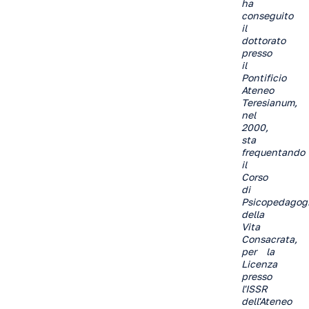
ha
conseguito
il
dottorato
presso
il
Pontificio
Ateneo
Teresianum,
nel
2000,
sta
frequentando
il
Corso
di
Psicopedagog
della
Vita
Consacrata,
per la
Licenza
presso
l'ISSR
dell'Ateneo