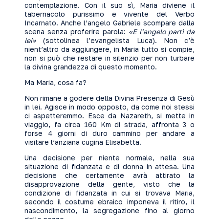
contemplazione. Con il suo sì, Maria diviene il
tabernacolo purissimo e vivente del Verbo
Incarnato. Anche l’angelo Gabriele scompare dalla
scena senza proferire parola:
«E l’angelo partì da
lei»
(sottolinea l’evangelista Luca). Non c’è
nient’altro da aggiungere, in Maria tutto si compie,
non si può che restare in silenzio per non turbare
la divina grandezza di questo momento.
Ma Maria, cosa fa?
Non rimane a godere della Divina Presenza di Gesù
in lei. Agisce in modo opposto, da come noi stessi
ci aspetteremmo. Esce da Nazareth, si mette in
viaggio, fa circa 160 Km di strada, affronta 3 o
forse 4 giorni di duro cammino per andare a
visitare l’anziana cugina Elisabetta.
Una decisione per niente normale, nella sua
situazione di fidanzata e di donna in attesa. Una
decisione che certamente avrà attirato la
disapprovazione della gente, visto che la
condizione di fidanzata in cui si trovava Maria,
secondo il costume ebraico imponeva il ritiro, il
nascondimento, la segregazione fino al giorno