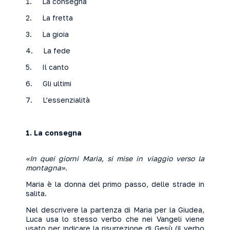
1. La consegna
2. La fretta
3. La gioia
4. La fede
5. Il canto
6. Gli ultimi
7. L’essenzialità
1.
La consegna
«In quei giorni Maria, si mise in viaggio verso la
montagna».
Maria è la donna del primo passo, delle strade in
salita.
Nel descrivere la partenza di Maria per la Giudea,
Luca usa lo stesso verbo che nei Vangeli viene
usato per indicare la risurrezione di Gesù (il verbo