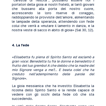
“carestia di felicità”, possiamo essere noi i
portatori della gioia ai nostri fratelli, ai tanti giovani
che bussano alla porta del nostro cuore,
accrescendo le loro riserve di coraggio,
raddoppiando le provviste dell’amore, alimentando
le lampade della speranza, attendendo con fede
colui che verrà a «mutare il lamento in danza, e la
nostra veste di sacco in abito di gioia» (Sal 30, 12).
4.
La fede
«Elisabetta fu piena di Spirito Santo ed esclamò a
gran voce: Benedetta tu fra le donne e benedetto il
frutto del tuo grembo! A che debbo che la madre del
mio Signore venga a me?... E beata colei che ha
creduto nell’adempimento delle parole del
Signore».
La gioia messianica che ha investito Elisabetta la
ricolma dello Spinto Santo e la rende capace di
vedere con gli occhi della fede ciò che sta
succedendo.