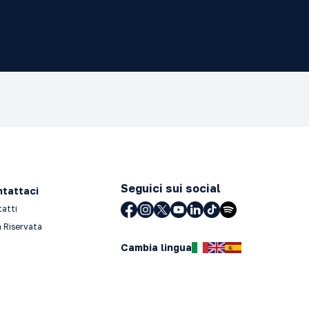
Seguici sui social
tattaci
tatti
 Riservata
Cambia lingua