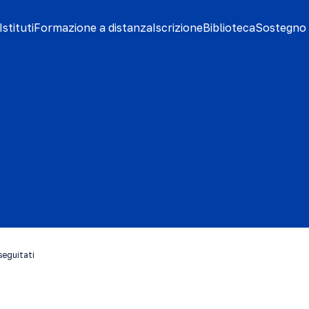
stituti
Formazione a distanza
Iscrizione
Biblioteca
Sostegno 
rseguitati