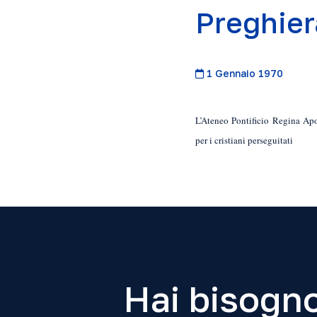
Preghiera
1 Gennaio 1970
L’Ateneo Pontificio Regina Apos
per i cristiani perseguitati
Hai bisogno