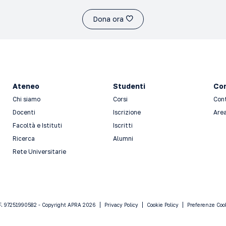
Dona ora
Ateneo
Studenti
Con
Chi siamo
Corsi
Con
Docenti
Iscrizione
Area
Facoltà e Istituti
Iscritti
Ricerca
Alumni
Rete Universitarie
F. 97251990582 - Copyright APRA 2026
Privacy Policy
Cookie Policy
Preferenze Coo