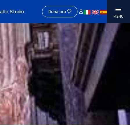
allo Studio
Dona ora
MENU