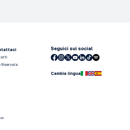
Seguici sui social
tattaci
tatti
 Riservata
Cambia lingua
kie