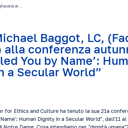
 (Facoltà di …
Michael Baggot, LC, (Fa
) alla conferenza autun
lled You by Name’: Hu
in a Secular World”
r for Ethics and Culture ha tenuto la sua 21a confer
Name': Human Dignity in a Secular World", dall'11 a
di Notre Dame. Cosa intendiamo per "dignità umana"? 