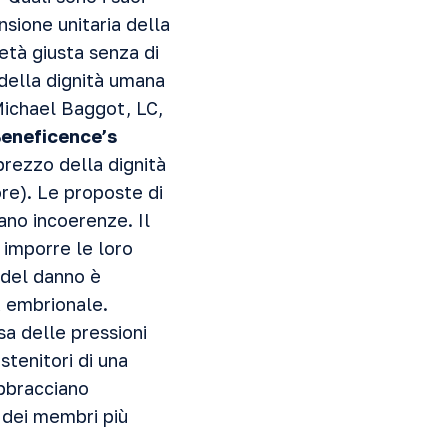
nsione unitaria della
età giusta senza di
 della dignità umana
 Michael Baggot, LC,
Beneficence’s
sprezzo della dignità
ore). Le proposte di
ano incoerenze. Il
 imporre le loro
o del danno è
a embrionale.
sa delle pressioni
ostenitori di una
bbracciano
 dei membri più