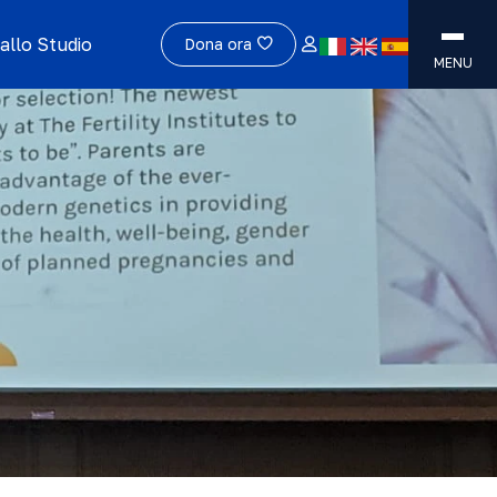
allo Studio
Dona ora
MENU