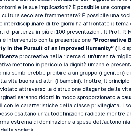
ontorni e le sue implicazioni? È possibile una compre
a cultura secolare frammentata? È possibile una soci
interdisciplinare di tre giorni ha affrontato il tema
ti di partenza in più di 100 presentazioni. Il Prof. P.
a) è intervenuto con la presentazione
“Procreative 
ity in the Pursuit of an Improved Humanity” (
Il di
icenza procreativa nella ricerca di un'umanità migli
tiva mettono in pericolo la dignità umana e present
omia sembrerebbe proibire a un gruppo (i genitori) di
lla vita buona ad altri (i bambini). Inoltre, il principi
olato attraverso la distruzione dilagante della vit
arginati saranno ridotti in modo sproporzionato a cau
li con le caratteristiche della classe privilegiata. I s
esso esaltano un'autodefinizione radicale mentre a
rma estrema di dominazione a spese dell'autonomia
 della società.