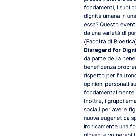
fondamenti, i suoi c
dignità umana in un
essa? Questo evento 
da una varietà di pun
(Facoltà di Bioetic
Disregard for Dign
da parte della benef
beneficenza procrea
rispetto per l'auton
opinioni personali su
fondamentalmente vi
Inoltre, i gruppi em
sociali per avere fig
nuova eugenetica sp
ironicamente una fo
giovani e vulnerabili