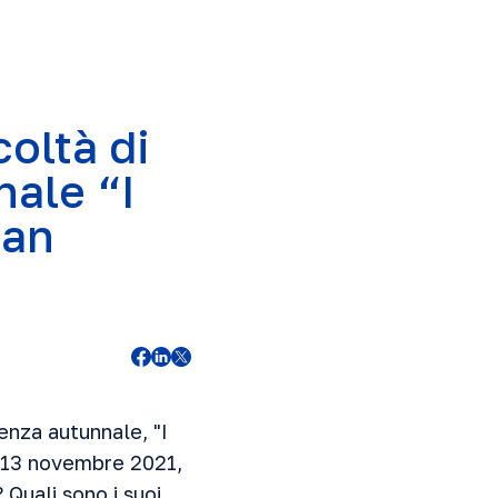
coltà di
nale “I
man
enza autunnale, "I
l 13 novembre 2021,
Quali sono i suoi