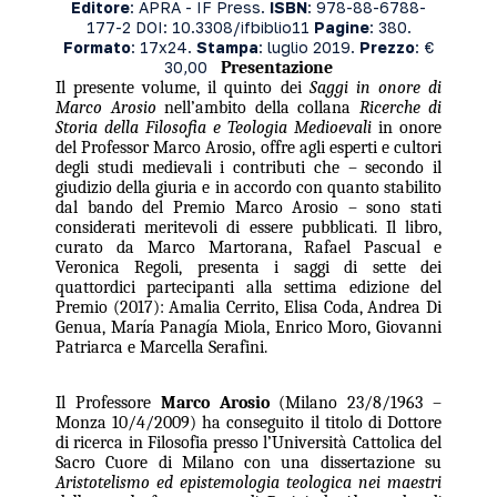
Editore
: APRA - IF Press.
ISBN
: 978-88-6788-
177-2 DOI: 10.3308/ifbiblio11
Pagine
: 380.
Formato
: 17x24.
Stampa
: luglio 2019.
Prezzo
: €
30,00
Presentazione
Il presente volume, il quinto dei
Saggi in onore di
Marco Arosio
nell’ambito della collana
Ricerche di
Storia della Filosofia e Teologia Medioevali
in onore
del Professor Marco Arosio, offre agli esperti e cultori
degli studi medievali i contributi che – secondo il
giudizio della giuria e in accordo con quanto stabilito
dal bando del Premio Marco Arosio – sono stati
considerati meritevoli di essere pubblicati. Il libro,
curato da Marco Martorana, Rafael Pascual e
Veronica Regoli, presenta i saggi di sette dei
quattordici partecipanti alla settima edizione del
Premio (2017): Amalia Cerrito, Elisa Coda, Andrea Di
Genua, María Panagía Miola, Enrico Moro, Giovanni
Patriarca e Marcella Serafini.
Il Professore
Marco Arosio
(Milano 23/8/1963 –
Monza 10/4/2009) ha conseguito il titolo di Dottore
di ricerca in Filosofia presso l’Università Cattolica del
Sacro Cuore di Milano con una dissertazione su
Aristotelismo ed epistemologia teologica nei maestri