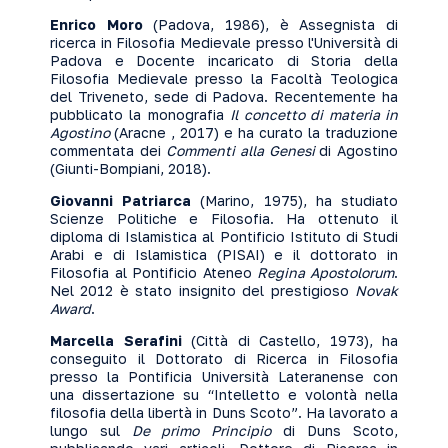
Enrico Moro
(Padova, 1986), è Assegnista di
ricerca in Filosofia Medievale presso l'Università di
Padova e Docente incaricato di Storia della
Filosofia Medievale presso la Facoltà Teologica
del Triveneto, sede di Padova. Recentemente ha
pubblicato la monografia
Il concetto di materia in
Agostino
(Aracne , 2017) e ha curato la traduzione
commentata dei
Commenti alla Genesi
di Agostino
(Giunti-Bompiani, 2018).
Giovanni Patriarca
(Marino, 1975), ha studiato
Scienze Politiche e Filosofia. Ha ottenuto il
diploma di Islamistica al Pontificio Istituto di Studi
Arabi e di Islamistica (PISAI) e il dottorato in
Filosofia al Pontificio Ateneo
Regina Apostolorum
.
Nel 2012 è stato insignito del prestigioso
Novak
Award
.
Marcella Serafini
(Città di Castello, 1973), ha
conseguito il Dottorato di Ricerca in Filosofia
presso la Pontificia Università Lateranense con
una dissertazione su “Intelletto e volontà nella
filosofia della libertà in Duns Scoto”. Ha lavorato a
lungo sul
De primo Principio
di Duns Scoto,