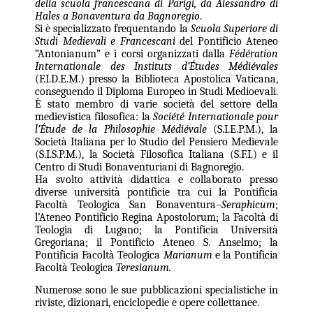
della scuola francescana di Parigi, da Alessandro di
Hales a Bonaventura da Bagnoregio
.
Si è specializzato frequentando
la
Scuola Superiore
di
Studi Medievali e Francescani
del Pontificio Ateneo
“Antonianum” e i corsi organizzati dalla
Fédération
Internationale des Instituts d’Études Médiévales
(F.I.D.E.M.) presso la Biblioteca Apostolica Vaticana,
conseguendo il Diploma Europeo in Studi Medioevali.
È stato membro di varie società del settore della
medievistica filosofica:
la
Société Internationale
pour
l’Étude de la Philosophie Médiévale
(S.I.E.P.M.), la
Società Italiana per lo Studio del Pensiero Medievale
(S.I.S.P.M.), la Società Filosofica Italiana (S.F.I.) e il
Centro di Studi Bonaventuriani di Bagnoregio.
Ha svolto attività didattica e collaborato presso
diverse università pontificie tra cui la Pontificia
Facoltà Teologica San Bonaventura–
Seraphicum
;
l’Ateneo Pontificio Regina Apostolorum; la Facoltà di
Teologia di Lugano; la Pontificia Università
Gregoriana; il Pontificio Ateneo S. Anselmo; la
Pontificia Facoltà Teologica
Marianum
e la Pontificia
Facoltà Teologica
Teresianum.
Numerose sono le sue pubblicazioni specialistiche in
riviste, dizionari, enciclopedie e opere collettanee.