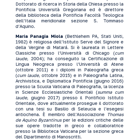
Dottorato di ricerca in Storia della Chiesa presso la
Pontificia Università Gregoriana ed è direttore
della biblioteca della Pontificia Facoltà Teologica
dell’Italia meridionale sezione S. Tommaso
d’Aquino.
Maria Panagia Miola
(Bethlehem PA, Stati Uniti,
1982) è religiosa dell’Istituto Serve del Signore e
della Vergine di Matará. Si è laureata in Lettere
Classiche presso l’Università di Chicago (
cum
laude
, 2004); ha conseguito la Certificazione di
Lingua Neogreca presso l’Università di Atene
(ottobre 2011) e i diplomi in Paleografia greca
(
cum laude
, ottobre 2015) e in Paleografia Latina,
Archivistica, e Diplomatica Pontificia (giugno 2016)
presso la Scuola Vaticana di Paleografia, la licenza
in Scienze Ecclesiastiche Orientali (
summa cum
laude
, giugno 2017) presso il Pontificio Istituto
Orientale, dove attualmente prosegue il dottorato
con una tesi su Basilio di Seleucia e l’esegesi
antiochena. È membro dell’Associazione
Thomas
de Aquino Byzantinus
per le edizioni critiche delle
sue opere tradotte in greco e collaboratrice
presso la Biblioteca Vaticana per la sezione greca
del Dipartimento di Manoscritti.