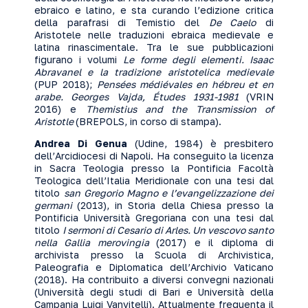
ebraico e latino, e sta curando l’edizione critica
della parafrasi di Temistio del
De Caelo
di
Aristotele nelle traduzioni ebraica medievale e
latina rinascimentale. Tra le sue pubblicazioni
figurano i volumi
Le forme degli elementi. Isaac
Abravanel e la tradizione aristotelica medievale
(PUP 2018);
Pensées médiévales en hébreu et en
arabe. Georges Vajda, Études 1931-1981
(VRIN
2016) e
Themistius and the Transmission of
Aristotle
(BREPOLS, in corso di stampa).
Andrea Di Genua
(Udine, 1984) è presbitero
dell’Arcidiocesi di Napoli. Ha conseguito la licenza
in Sacra Teologia presso la Pontificia Facoltà
Teologica dell’Italia Meridionale con una tesi dal
titolo
san Gregorio Magno e l’evangelizzazione dei
germani
(2013), in Storia della Chiesa presso la
Pontificia Università Gregoriana con una tesi dal
titolo
I sermoni di Cesario di Arles. Un vescovo santo
nella Gallia merovingia
(2017) e il diploma di
archivista presso la Scuola di Archivistica,
Paleografia e Diplomatica dell’Archivio Vaticano
(2018). Ha contribuito a diversi convegni nazionali
(Università degli studi di Bari e Università della
Campania Luigi Vanvitelli). Attualmente frequenta il