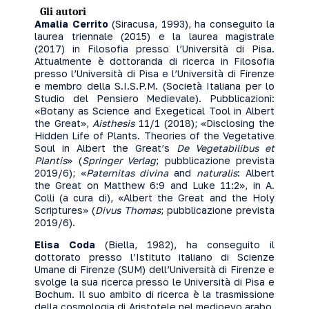
Gli autori
Amalia Cerrito
(Siracusa, 1993), ha conseguito la
laurea triennale (2015) e la laurea magistrale
(2017) in Filosofia presso l’Università di Pisa.
Attualmente è dottoranda di ricerca in Filosofia
presso l’Università di Pisa e l’Università di Firenze
e membro della S.I.S.P.M. (Società Italiana per lo
Studio del Pensiero Medievale). Pubblicazioni:
«Botany as Science and Exegetical Tool in Albert
the Great»,
Aisthesis
11/1 (2018); «Disclosing the
Hidden Life of Plants. Theories of the Vegetative
Soul in Albert the Great’s
De Vegetabilibus et
Plantis
» (
Springer Verlag
; pubblicazione prevista
2019/6); «
Paternitas divina
and
naturalis
: Albert
the Great on Matthew 6:9 and Luke 11:2», in A.
Colli (a cura di), «Albert the Great and the Holy
Scriptures» (
Divus Thomas
; pubblicazione prevista
2019/6).
Elisa Coda
(Biella, 1982), ha conseguito il
dottorato presso l’Istituto italiano di Scienze
Umane di Firenze (SUM) dell’Università di Firenze e
svolge la sua ricerca presso le Università di Pisa e
Bochum. Il suo ambito di ricerca è la trasmissione
della cosmologia di Aristotele nel medioevo arabo,