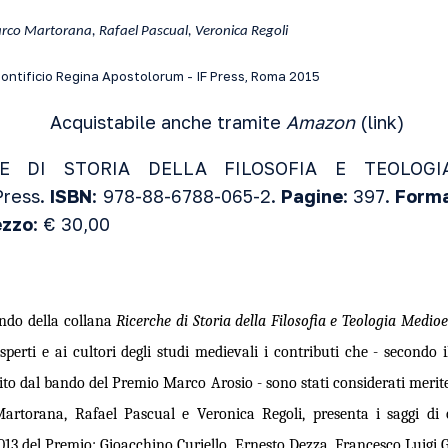
co Martorana, Rafael Pascual, Veronica Regoli
ontificio Regina Apostolorum - IF Press,
Roma 2015
Acquistabile anche tramite
Amazon
(
link
)
HE DI STORIA DELLA FILOSOFIA E TEOLOGIA 
Press.
ISBN
: 978-88-6788-065-2.
Pagine
: 397.
Form
ezzo
: € 30,00
ondo della collana
Ricerche di Storia della Filosofia e Teologia Medioe
sperti e ai cultori degli studi medievali i contributi che - secondo il
to dal bando del Premio Marco Arosio - sono stati considerati meritevo
artorana, Rafael Pascual e Veronica Regoli, presenta i saggi di ot
2013 del Premio: Gioacchino Curiello, Ernesto Dezza, Francesco Luigi G