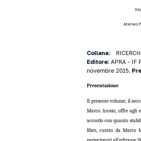
Mar
Ateneo P
Collana
: RICERC
Editore
: APRA - IF 
novembre 2015.
Pr
Presentazione
Il presente volume, il sec
Marco Arosio, offre agli e
accordo con quanto stabili
libro, curato da Marco M
partecipanti all’edizione 