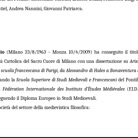
el, Andrea Nannini, Giovanni Patriarca.
io
(Milano 23/8/1963 – Monza 10/4/2009) ha conseguito il titolo
ità Cattolica del Sacro Cuore di Milano con una dissertazione su
Aris
a scuola francescana di Parigi, da Alessandro di Hales a Bonaventur
ntando
la
Scuola Superiore
di Studi Medievali e Francescani
del Ponti
la
Fédération Internationale des Instituts d’Études Médiévales
(F.I.
eguendo il Diploma Europeo in Studi Medioevali.
ietà del settore della medievistica filosofica: