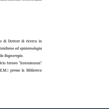
 di Dottore di ricerca in
totelismo ed epistemologia
a da Bagnoregio
.
ficio Ateneo “Antonianum”
D.E.M.) presso
la Biblioteca