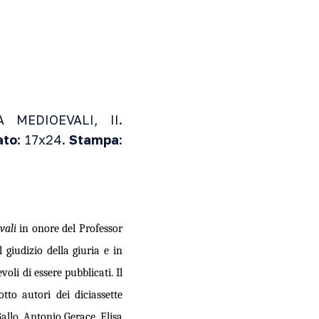
MEDIOEVALI, II.
ato
: 17x24.
Stampa
:
vali
in onore del Professor
 giudizio della giuria e in
li di essere pubblicati. Il
to autori dei diciassette
allo, Antonio Gerace, Elisa