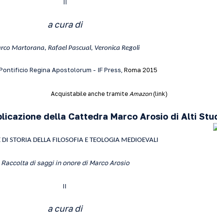
II
a cura di
co Martorana, Rafael Pascual, Veronica Regoli
ontificio Regina Apostolorum - IF Press,
Roma 2015
Acquistabile anche tramite
Amazon
(
link
)
icazione della Cattedra Marco Arosio di Alti Stu
 DI STORIA DELLA FILOSOFIA E TEOLOGIA MEDIOEVALI
Raccolta di saggi in onore di Marco Arosio
II
a cura di