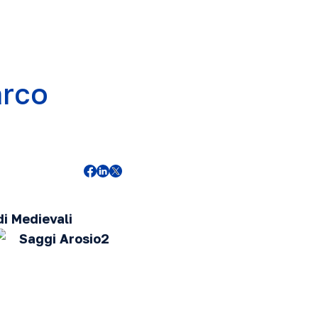
arco
di Medievali