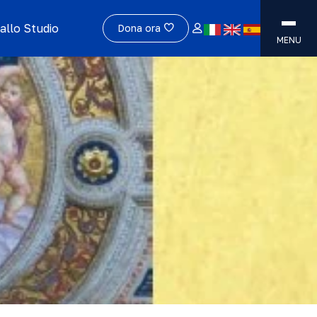
allo Studio
Dona ora
MENU