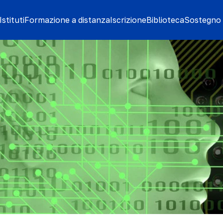
stituti
Formazione a distanza
Iscrizione
Biblioteca
Sostegno 