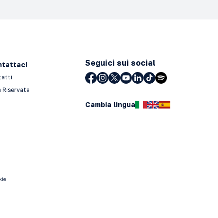
Seguici sui social
tattaci
tatti
 Riservata
Cambia lingua
kie