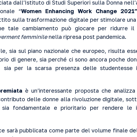
iata dall’Istituto di Studi Superiori sulla Donna nel
ionale “
Women Enhancing Work Change 2021
attito sulla trasformazione digitale per stimolare un
he tale cambiamento può giocare per ridurre i
erment femminile
nella ripresa post pandemica.
ale, sia sul piano nazionale che europeo, risulta es
brio di genere, sia perché ci sono ancora poche do
 sia per la scarsa presenza delle studentesse i
premiata
è un’interessante proposta che analizza
l contributo delle donne alla rivoluzione digitale, so
sia fondamentale e prioritario per rendere le 
ice sarà pubblicata come parte del volume finale del