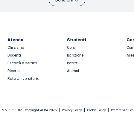
Ateneo
Studenti
Con
Chi siamo
Corsi
Con
Docenti
Iscrizione
Area
Facoltà e Istituti
Iscritti
Ricerca
Alumni
Rete Universitarie
F. 97251990582 - Copyright APRA 2026
Privacy Policy
Cookie Policy
Preferenze Coo