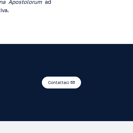
na Apostolorum
ad
iva.
Contattaci