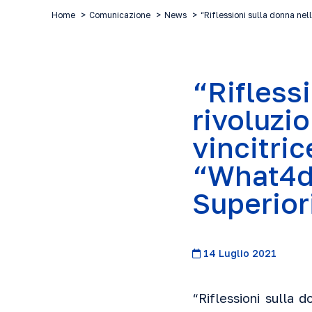
Home
Comunicazione
News
“Riflessioni sulla donna nel
“Rifless
rivoluzio
vincitric
“What4dig
Superior
14 Luglio 2021
“Riflessioni sulla d