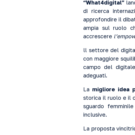
“What4digital”
lanc
di ricerca internaz
approfondire il dib
ampia sul ruolo c
accrescere
l’empow
ll settore del digit
con maggiore squili
campo del digitale
adeguati.
La
migliore idea 
storica il ruolo e i
sguardo femminile 
inclusive.
La proposta vincitr