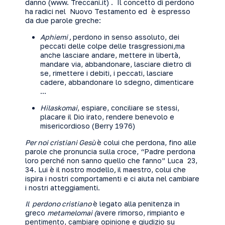
danno (www. Treccani.it) . Il concetto di perdono
ha radici nel Nuovo Testamento ed è espresso
da due parole greche:
Aphiemi ,
perdono in senso assoluto, dei
peccati delle colpe delle trasgressioni,ma
anche lasciare andare, mettere in libertà,
mandare via, abbandonare, lasciare dietro di
se, rimettere i debiti, i peccati, lasciare
cadere, abbandonare lo sdegno, dimenticare
…
Hilaskomai
, espiare, conciliare se stessi,
placare il Dio irato, rendere benevolo e
misericordioso (Berry 1976)
Per noi cristiani Gesù
è colui che perdona, fino alle
parole che pronuncia sulla croce, “Padre perdona
loro perché non sanno quello che fanno” Luca 23,
34. Lui è il nostro modello
,
il maestro, colui che
ispira i nostri comportamenti e ci aiuta nel cambiare
i nostri atteggiamenti.
Il perdono cristiano
è legato alla penitenza in
greco
metamelomai (
avere rimorso, rimpianto e
pentimento, cambiare opinione e giudizio su