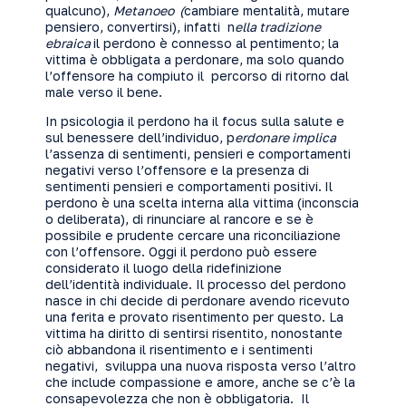
qualcuno),
Metanoeo (
cambiare mentalità, mutare
pensiero, convertirsi), infatti n
ella tradizione
ebraica
il perdono è connesso al pentimento; la
vittima è obbligata a perdonare, ma solo quando
l’offensore ha compiuto il percorso di ritorno dal
male verso il bene.
In psicologia il perdono ha il focus sulla salute e
sul benessere dell’individuo, p
erdonare implica
l’assenza di sentimenti, pensieri e comportamenti
negativi verso l’offensore e la presenza di
sentimenti pensieri e comportamenti positivi.
Il
perdono è una scelta interna alla vittima (inconscia
o deliberata), di rinunciare al rancore e se è
possibile e prudente cercare una riconciliazione
con l’offensore. Oggi il perdono può essere
considerato il luogo della ridefinizione
dell’identità individuale. Il processo del perdono
nasce in chi decide di perdonare avendo ricevuto
una ferita e provato risentimento per questo. La
vittima ha diritto di sentirsi risentito, nonostante
ciò abbandona il risentimento e i sentimenti
negativi, sviluppa una nuova risposta verso l’altro
che include compassione e amore, anche se c’è la
consapevolezza che non è obbligatoria. Il