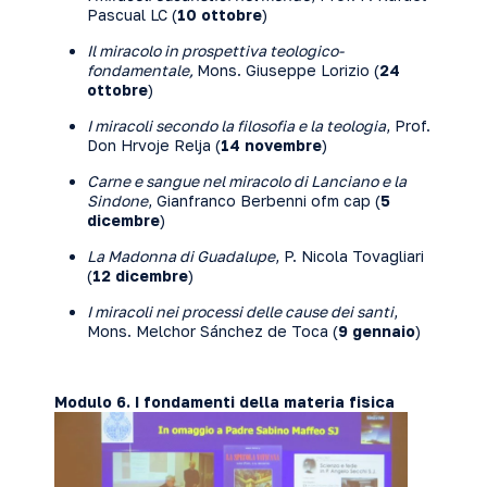
Pascual LC (
10 ottobre
)
Il miracolo in prospettiva teologico-
fondamentale,
Mons. Giuseppe Lorizio (
24
ottobre
)
I miracoli secondo la filosofia e la teologia
, Prof.
Don Hrvoje Relja (
14 novembre
)
Carne e sangue nel miracolo di Lanciano e la
Sindone
, Gianfranco Berbenni ofm cap (
5
dicembre
)
La Madonna di Guadalupe
, P. Nicola Tovagliari
(
12 dicembre
)
I miracoli nei processi delle cause dei santi
,
Mons. Melchor Sánchez de Toca (
9 gennaio
)
Modulo 6. I fondamenti della materia fisica