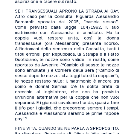
aspirazione e tacere sul resto.
SE I TRANSESSUALI APRONO LA STRADA AI GAY.
Altro caso per la Consulta. Riguarda Alessandro
Bernaroli: sposato dal 2005, “cambia sesso”.
Come previsto dalla legge 164/1992, il suo
matrimonio con Alessandra è annullato. Ma la
coppia vuol restare unita, così la donna
transessuale (ora Alessandra) presenta ricorso.
All’indomani della sentenza della Consulta, tanti i
titoli erronei: per Repubblica, la Stampa e il Fatto
Quotidiano, le nozze sono valide. In realtà, come
riportato da Avvenire (“Cambio di sesso: le nozze
sono annullate”) e Corriere della Sera (“Cambio di
sesso dopo le nozze. «La leggi tuteli la coppia»”),
le nozze restano nulle: il matrimonio è ancora tra
uomo e donna! Semmai c’è la solita tirata di
orecchie al legislatore, che non ha previsto
un’unione alternativa per la coppia che non vuol
separarsi. E i giornali cavalcano l’onda, quasi a fare
il tifo per i giudici, che precorrono sempre i tempi.
Alessandra e Alessandra saranno le prime “spose
gay”?
FINE VITA. QUANDO SE NE PARLA A SPROPOSITO.
Fa discutere l’intervista di “Viva la Vita onlus” a