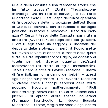
Quella della Consulta è una “sentenza storica che
ha fatto giustizia” (L’Unità, “Fecondazione
eterologa. Ora un rete di servizi”); e sul Fatto
Quotidiano Carlo Bulletti, capo dell’Unità operativa
di fisiopatologia della riproduzione dell’Asl Roma
di Cattolica, paventa, con discussioni e battaglie
politiche, un ritorno al Medioevo. Tutto fila liscio
allora? Certo il testo della Consulta non invita a
riflettere (Avvenire, “Eterologa solo per gli sterili.
E ora il legislatore sia saggio”). All’indomani del
deposito delle motivazioni, però, il Foglio mette
sul tavolo la vera questione, a fronte della quale
tutte le altre impallidiscono: il figlio, da oggetto di
tutela per sé, diventa oggetto dell’altrui
realizzazione (“Il diritto al figlio, un’enormità”).
Titola Libero, a firma di Davide Giacalone: “Libertà
di fare figli, ma non a danno del bebé”. A questi
figli bisogna pur pensarci! E su Avvenire Nicolussi
si chiede come i principi espressi dalla Corte
possano integrarsi nell’ordinamento (“Figli
dell’eterologa senza diritti. La Corte «dimentica» i
piccoli”). Si aprono allora scenari inquietanti
(Tommaso Scandroglio, La Nuova Bussola
Quotidiana). O forse, meglio dar voce a ogni nostra