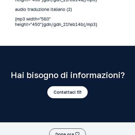
audio traduzione italiano (2)
{mp3 width="580"
height="450"}gdn/gdn_21feb14b{/mp3}
Hai bisogno di informazioni?
Contattaci
Dona ora