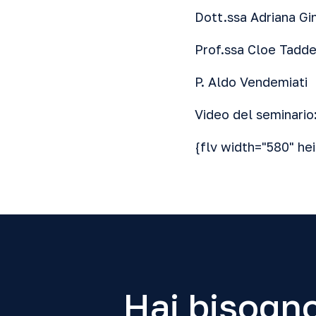
Dott.ssa Adriana Gin
Prof.ssa Cloe Taddei
P. Aldo Vendemiati
Video del seminario
{flv width="580" h
Hai bisogno