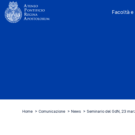
Facoltà e I
Home
Comunicazione
News
Seminario del GdN, 23 ma