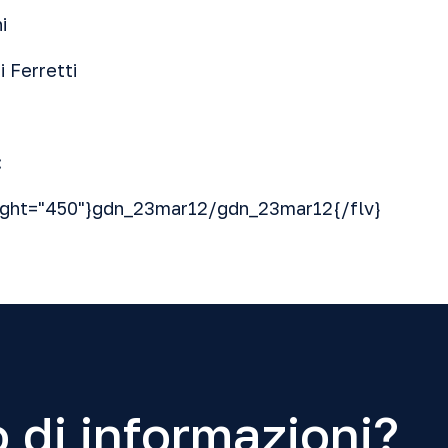
i
 Ferretti
:
eight="450"}gdn_23mar12/gdn_23mar12{/flv}
 di informazioni?