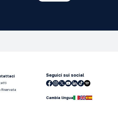
Seguici sui social
tattaci
tatti
 Riservata
Cambia lingua