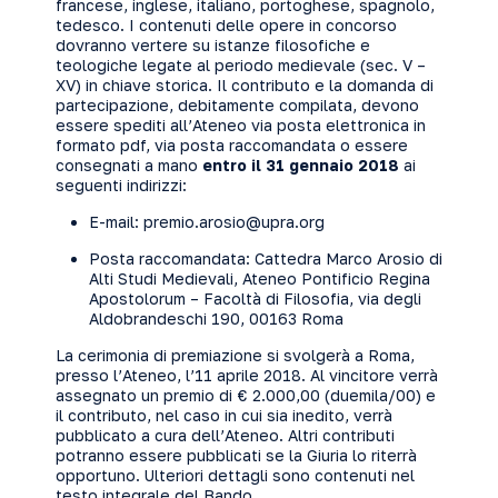
francese, inglese, italiano, portoghese, spagnolo,
tedesco. I contenuti delle opere in concorso
dovranno vertere su istanze filosofiche e
teologiche legate al periodo medievale (sec. V –
XV) in chiave storica. Il contributo e la
domanda di
partecipazione
, debitamente compilata, devono
essere spediti all’Ateneo via posta elettronica in
formato pdf, via posta raccomandata o essere
consegnati a mano
entro il 31 gennaio 2018
ai
seguenti indirizzi:
E-mail:
premio.arosio@upra.org
Posta raccomandata: Cattedra Marco Arosio di
Alti Studi Medievali, Ateneo Pontificio Regina
Apostolorum – Facoltà di Filosofia, via degli
Aldobrandeschi 190, 00163 Roma
La cerimonia di premiazione si svolgerà a Roma,
presso l’Ateneo, l’11 aprile 2018. Al vincitore verrà
assegnato un premio di € 2.000,00 (duemila/00) e
il contributo, nel caso in cui sia inedito, verrà
pubblicato a cura dell’Ateneo. Altri contributi
potranno essere pubblicati se la Giuria lo riterrà
opportuno. Ulteriori dettagli sono contenuti nel
testo integrale del
Bando.