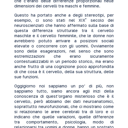
che c’erano delle differenze proporzionali nelle
dimensioni dei cervelli tra maschi e femmine.
Questo ha portato anche a degli stereotipi, per
esempio, ci sono stati nel XIX˚ secolo dei
neuroscienziati che hanno affermato sulla base di
questa differenza strutturale tra il cervello
maschile e il cervello femminile, che le donne non
avrebbero potuto arrivare a posizioni sociali
elevate o concorrere con gli uomini. Ovviamente
sono delle esagerazioni, nel senso che sono
estremizzazioni che erano sicuramente
contestualizzabili in un periodo storico, ma erano
anche frutto di una cognizione poco approfondita
di che cosa è il cervello, della sua struttura, delle
sue funzioni.
Oggigiorno noi sappiamo un po’ di più, non
sappiamo tutto, siamo ancora agli inizi della
conoscenza di quest’organo misterioso che è il
cervello, però abbiamo dei dati neuroanatomici,
soprattutto neurofunzionali, che ci mostrano come
si relazionano le aree cerebrali tra di loro e ci
indicano che quelle variazioni, quelle differenze
tra comportamento, psicologia, modo di
relazionarsi tra uomini e donne, hanno un sostrato