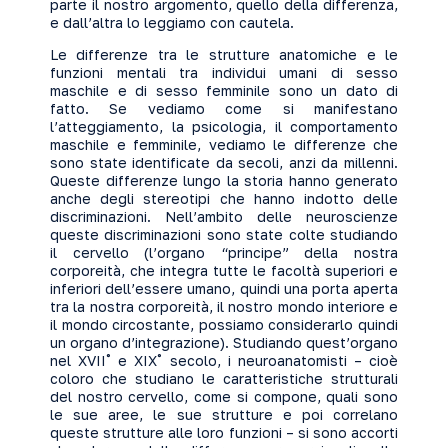
parte il nostro argomento, quello della differenza,
e dall’altra lo leggiamo con cautela.
Le differenze tra le strutture anatomiche e le
funzioni mentali tra individui umani di sesso
maschile e di sesso femminile sono un dato di
fatto. Se vediamo come si manifestano
l’atteggiamento, la psicologia, il comportamento
maschile e femminile, vediamo le differenze che
sono state identificate da secoli, anzi da millenni.
Queste differenze lungo la storia hanno generato
anche degli stereotipi che hanno indotto delle
discriminazioni. Nell’ambito delle neuroscienze
queste discriminazioni sono state colte studiando
il cervello (l’organo “principe” della nostra
corporeità, che integra tutte le facoltà superiori e
inferiori dell’essere umano, quindi una porta aperta
tra la nostra corporeità, il nostro mondo interiore e
il mondo circostante, possiamo considerarlo quindi
un organo d’integrazione). Studiando quest’organo
nel XVII˚ e XIX˚ secolo, i neuroanatomisti – cioè
coloro che studiano le caratteristiche strutturali
del nostro cervello, come si compone, quali sono
le sue aree, le sue strutture e poi correlano
queste strutture alle loro funzioni – si sono accorti