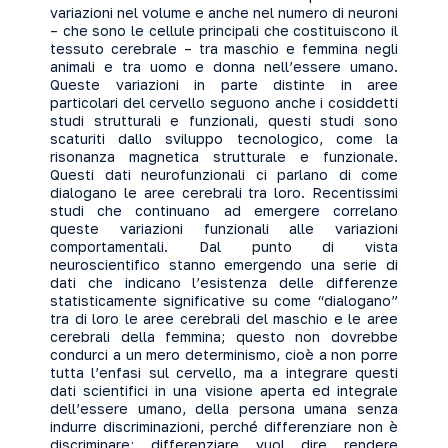
variazioni nel volume e anche nel numero di neuroni
– che sono le cellule principali che costituiscono il
tessuto cerebrale – tra maschio e femmina negli
animali e tra uomo e donna nell’essere umano.
Queste variazioni in parte distinte in aree
particolari del cervello seguono anche i cosiddetti
studi strutturali e funzionali, questi studi sono
scaturiti dallo sviluppo tecnologico, come la
risonanza magnetica strutturale e funzionale.
Questi dati neurofunzionali ci parlano di come
dialogano le aree cerebrali tra loro. Recentissimi
studi che continuano ad emergere correlano
queste variazioni funzionali alle variazioni
comportamentali. Dal punto di vista
neuroscientifico stanno emergendo una serie di
dati che indicano l’esistenza delle differenze
statisticamente significative su come “dialogano”
tra di loro le aree cerebrali del maschio e le aree
cerebrali della femmina; questo non dovrebbe
condurci a un mero determinismo, cioè a non porre
tutta l’enfasi sul cervello, ma a integrare questi
dati scientifici in una visione aperta ed integrale
dell’essere umano, della persona umana senza
indurre discriminazioni, perché differenziare non è
discriminare; differenziare vuol dire rendere