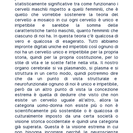
statisticamente significative tra come funzionano i
cervelli maschili rispetto a quelli femminili, che è
quello che vorrebbe sostenere la teoria del
cervello a mosaico in cui ogni cervello è unico e
irripetibile e sarebbe la somma delle
caratteristiche tanto maschili, quanto femminili che
ciascuno di noi ha. In questa teoria c’è qualcosa di
vero e qualcosa di esagerato. Tutti abbiamo
impronte digitali uniche ed irripetibili così ognuno di
noi ha un cervello unico e irripetibile per la propria
storia, quindi per la propria costituzione, per lo
stile di vita e le scelte fatte nella vita. Il nostro
organo cerebrale si va plasmando, si plasma e si
struttura in un certo modo, quindi potremmo dire
che da un punto di vista strutturale e
neurofunzionale ognuno di noi è unico e irripetibile,
però da un altro punto di vista la concezione
estrema è quella di dedurre che visto che non
esiste un cervello uguale all’altro, allora la
categoria uomo-donna non esiste più o non è
scientificamente più sostenibile o è qualcosa di
culturalmente imposto da una certa società o
visione storica occidentale e quindi una categoria
già superata. Questa è la visione estrema in cui
non bisogna incorrere perché le neuroscienze